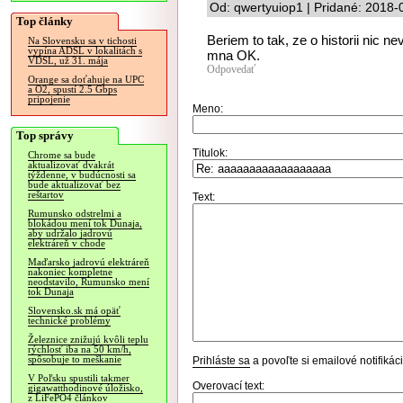
Od: qwertyuiop1 | Pridané: 2018-
Top články
Beriem to tak, ze o historii nic ne
Na Slovensku sa v tichosti
vypína ADSL v lokalitách s
mna OK.
VDSL, už 31. mája
Odpovedať
Orange sa doťahuje na UPC
a O2, spustí 2.5 Gbps
pripojenie
Meno:
Top správy
Titulok:
Chrome sa bude
aktualizovať dvakrát
týždenne, v budúcnosti sa
bude aktualizovať bez
reštartov
Text:
Rumunsko odstrelmi a
blokádou mení tok Dunaja,
aby udržalo jadrovú
elektráreň v chode
Maďarsko jadrovú elektráreň
nakoniec kompletne
neodstavilo, Rumunsko mení
tok Dunaja
Slovensko.sk má opäť
technické problémy
Železnice znižujú kvôli teplu
rýchlosť iba na 50 km/h,
spôsobuje to meškanie
Prihláste sa
a povoľte si emailové notifiká
V Poľsku spustili takmer
Overovací text:
gigawatthodinové úložisko,
z LiFePO4 článkov