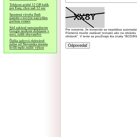
Telekom pridal 12 GB balík
pre Easy, chce zaň 12 eur
Spustená výroba flash
pamäte s novým najvyšším
počtom vrstiev
Súd zakázal samojazdiacim
Pre overenie, že komentár sa nepridáva automatizov
Google taxíkom dobíjanie v
Písmená musíte zadávať rovnako ako na obrázku veľk
noci, rušili obyvateľov
obrázok". V texte sa používajú iba znaky "BC
Ďalšia jadrová elektráreň
južne od Slovenska musela
kvôli teplu znížiť výkon