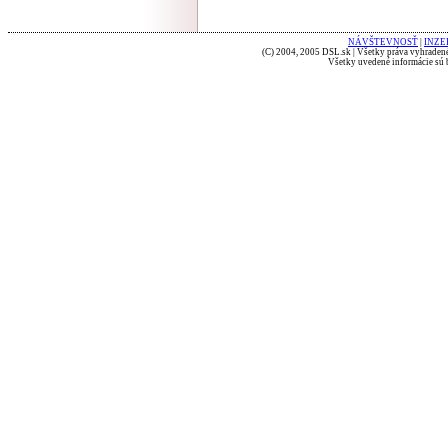
NÁVŠTEVNOSŤ
|
INZE
(C) 2004, 2005 DSL.sk | Všetky práva vyhradené
Všetky uvedené informácie sú b