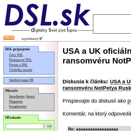
neprihlásený
USA a UK oficiáln
DSL pripojenie
Ceny DSL
ransomvéru NotP
Dostupnosť DSL
Fórum o DSL
Výsledky meraní
Satelitná mapa SR
Diskusia k článku:
USA a UK
ransomvéru NotPetya Rus
Merače
Speedmeter
Merania
Prispievajte do diskusií ako
p
Pingmeter
Googlemeter
Komentár, na ktorý odpovedá
Hľadanie
Re: aaaaaaaaaaaaaaaaaa