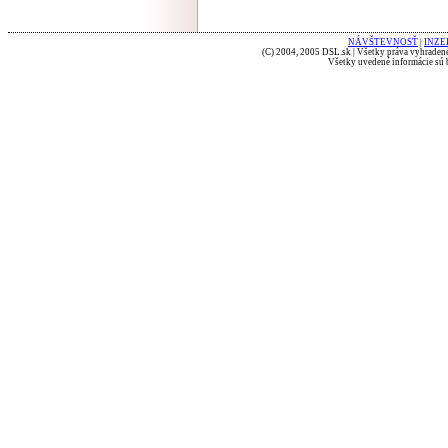
NÁVŠTEVNOSŤ
|
INZE
(C) 2004, 2005 DSL.sk | Všetky práva vyhradené
Všetky uvedené informácie sú b