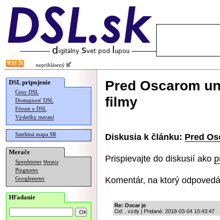
neprihlásený
Pred Oscarom un
DSL pripojenie
Ceny DSL
filmy
Dostupnosť DSL
Fórum o DSL
Výsledky meraní
Satelitná mapa SR
Diskusia k článku:
Pred Os
Merače
Prispievajte do diskusií ako
p
Speedmeter
Merania
Pingmeter
Komentár, na ktorý odpovedá
Googlemeter
Hľadanie
Re: Oscar je
Od: . vzdy | Pridané: 2018-03-04 10:43:47