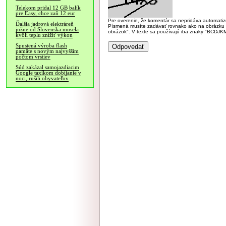
Telekom pridal 12 GB balík
pre Easy, chce zaň 12 eur
Pre overenie, že komentár sa nepridáva automatizov
Ďalšia jadrová elektráreň
Písmená musíte zadávať rovnako ako na obrázku veľk
južne od Slovenska musela
obrázok". V texte sa používajú iba znaky "BC
kvôli teplu znížiť výkon
Spustená výroba flash
pamäte s novým najvyšším
počtom vrstiev
Súd zakázal samojazdiacim
Google taxíkom dobíjanie v
noci, rušili obyvateľov