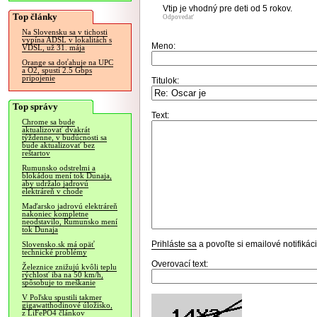
Vtip je vhodný pre deti od 5 rokov.
Top články
Odpovedať
Na Slovensku sa v tichosti
vypína ADSL v lokalitách s
Meno:
VDSL, už 31. mája
Orange sa doťahuje na UPC
a O2, spustí 2.5 Gbps
pripojenie
Titulok:
Top správy
Text:
Chrome sa bude
aktualizovať dvakrát
týždenne, v budúcnosti sa
bude aktualizovať bez
reštartov
Rumunsko odstrelmi a
blokádou mení tok Dunaja,
aby udržalo jadrovú
elektráreň v chode
Maďarsko jadrovú elektráreň
nakoniec kompletne
neodstavilo, Rumunsko mení
tok Dunaja
Prihláste sa
a povoľte si emailové notifiká
Slovensko.sk má opäť
technické problémy
Overovací text:
Železnice znižujú kvôli teplu
rýchlosť iba na 50 km/h,
spôsobuje to meškanie
V Poľsku spustili takmer
gigawatthodinové úložisko,
z LiFePO4 článkov