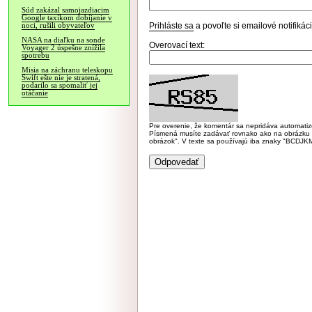
Súd zakázal samojazdiacim
Google taxíkom dobíjanie v
Prihláste sa
a povoľte si emailové notifiká
noci, rušili obyvateľov
NASA na diaľku na sonde
Overovací text:
Voyager 2 úspešne znížila
spotrebu
Misia na záchranu teleskopu
Swift ešte nie je stratená,
podarilo sa spomaliť jej
otáčanie
Pre overenie, že komentár sa nepridáva automatizov
Písmená musíte zadávať rovnako ako na obrázku veľk
obrázok". V texte sa používajú iba znaky "BC