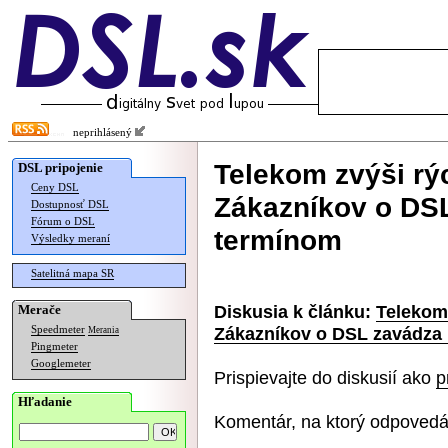
neprihlásený
Telekom zvýši rý
DSL pripojenie
Ceny DSL
Zákazníkov o DS
Dostupnosť DSL
Fórum o DSL
termínom
Výsledky meraní
Satelitná mapa SR
Diskusia k článku:
Telekom 
Merače
Zákazníkov o DSL zavádza
Speedmeter
Merania
Pingmeter
Googlemeter
Prispievajte do diskusií ako
p
Hľadanie
Komentár, na ktorý odpovedá