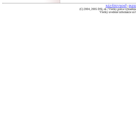
NÁVŠTEVNOSŤ
|
INZE
(C) 2004, 2005 DSL.sk | Všetky práva vyhradené
Všetky uvedené informácie sú b