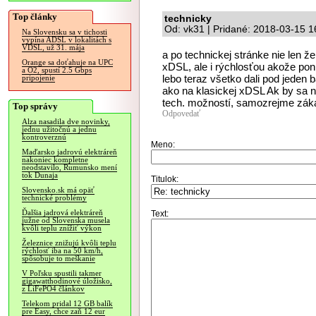
Top články
technicky
Od: vk31 | Pridané: 2018-03-15 1
Na Slovensku sa v tichosti
vypína ADSL v lokalitách s
VDSL, už 31. mája
a po technickej stránke nie len 
Orange sa doťahuje na UPC
xDSL, ale i rýchlosťou akože pon
a O2, spustí 2.5 Gbps
lebo teraz všetko dali pod jeden b
pripojenie
ako na klasickej xDSL Ak by sa ni
tech. možností, samozrejme záka
Top správy
Odpovedať
Alza nasadila dve novinky,
jednu užitočnú a jednu
kontroverznú
Meno:
Maďarsko jadrovú elektráreň
nakoniec kompletne
neodstavilo, Rumunsko mení
tok Dunaja
Titulok:
Slovensko.sk má opäť
technické problémy
Ďalšia jadrová elektráreň
Text:
južne od Slovenska musela
kvôli teplu znížiť výkon
Železnice znižujú kvôli teplu
rýchlosť iba na 50 km/h,
spôsobuje to meškanie
V Poľsku spustili takmer
gigawatthodinové úložisko,
z LiFePO4 článkov
Telekom pridal 12 GB balík
pre Easy, chce zaň 12 eur