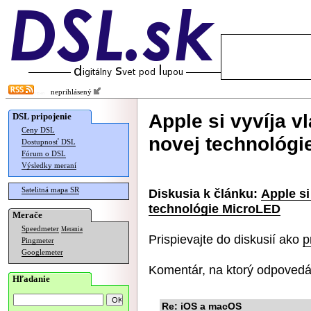
neprihlásený
Apple si vyvíja v
DSL pripojenie
Ceny DSL
novej technológi
Dostupnosť DSL
Fórum o DSL
Výsledky meraní
Satelitná mapa SR
Diskusia k článku:
Apple si
technológie MicroLED
Merače
Speedmeter
Merania
Prispievajte do diskusií ako
p
Pingmeter
Googlemeter
Komentár, na ktorý odpovedá
Hľadanie
Re: iOS a macOS