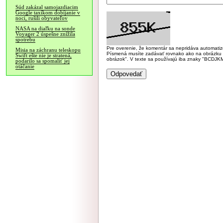
Súd zakázal samojazdiacim
Google taxíkom dobíjanie v
noci, rušili obyvateľov
NASA na diaľku na sonde
Voyager 2 úspešne znížila
spotrebu
Pre overenie, že komentár sa nepridáva automatizov
Misia na záchranu teleskopu
Písmená musíte zadávať rovnako ako na obrázku veľk
Swift ešte nie je stratená,
obrázok". V texte sa používajú iba znaky "BC
podarilo sa spomaliť jej
otáčanie