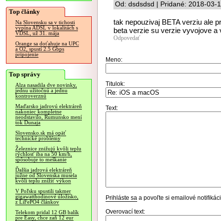
Od: dsdsdsd | Pridané: 2018-03-
Top články
tak nepouzivaj BETA verziu ale p
Na Slovensku sa v tichosti
vypína ADSL v lokalitách s
beta verzie su verzie vyvojove a
VDSL, už 31. mája
Odpovedať
Orange sa doťahuje na UPC
a O2, spustí 2.5 Gbps
pripojenie
Meno:
Top správy
Titulok:
Alza nasadila dve novinky,
jednu užitočnú a jednu
kontroverznú
Maďarsko jadrovú elektráreň
Text:
nakoniec kompletne
neodstavilo, Rumunsko mení
tok Dunaja
Slovensko.sk má opäť
technické problémy
Železnice znižujú kvôli teplu
rýchlosť iba na 50 km/h,
spôsobuje to meškanie
Ďalšia jadrová elektráreň
južne od Slovenska musela
kvôli teplu znížiť výkon
V Poľsku spustili takmer
gigawatthodinové úložisko,
Prihláste sa
a povoľte si emailové notifiká
z LiFePO4 článkov
Overovací text:
Telekom pridal 12 GB balík
pre Easy, chce zaň 12 eur