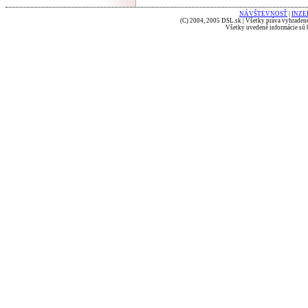
NÁVŠTEVNOSŤ
|
INZE
(C) 2004, 2005 DSL.sk | Všetky práva vyhradené
Všetky uvedené informácie sú b