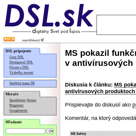
neprihlásený
MS pokazil funkčn
DSL pripojenie
Ceny DSL
v antivírusových
Dostupnosť DSL
Fórum o DSL
Výsledky meraní
Satelitná mapa SR
Diskusia k článku:
MS pokaz
antivírusových produktoch
Merače
Speedmeter
Merania
Prispievajte do diskusií ako
p
Pingmeter
Googlemeter
Komentár, na ktorý odpovedá
Hľadanie
M$ Safety