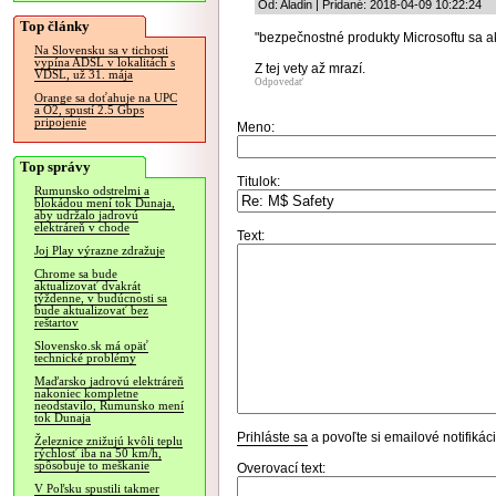
Od: Aladin | Pridané: 2018-04-09 10:22:24
Top články
"bezpečnostné produkty Microsoftu sa a
Na Slovensku sa v tichosti
vypína ADSL v lokalitách s
Z tej vety až mrazí.
VDSL, už 31. mája
Odpovedať
Orange sa doťahuje na UPC
a O2, spustí 2.5 Gbps
pripojenie
Meno:
Top správy
Titulok:
Rumunsko odstrelmi a
blokádou mení tok Dunaja,
aby udržalo jadrovú
elektráreň v chode
Text:
Joj Play výrazne zdražuje
Chrome sa bude
aktualizovať dvakrát
týždenne, v budúcnosti sa
bude aktualizovať bez
reštartov
Slovensko.sk má opäť
technické problémy
Maďarsko jadrovú elektráreň
nakoniec kompletne
neodstavilo, Rumunsko mení
tok Dunaja
Prihláste sa
a povoľte si emailové notifiká
Železnice znižujú kvôli teplu
rýchlosť iba na 50 km/h,
spôsobuje to meškanie
Overovací text:
V Poľsku spustili takmer