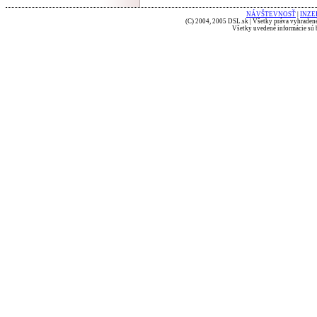
NÁVŠTEVNOSŤ
|
INZE
(C) 2004, 2005 DSL.sk | Všetky práva vyhradené
Všetky uvedené informácie sú b