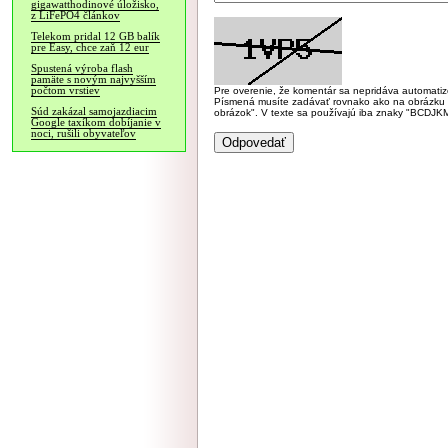
gigawatthodinové úložisko,
z LiFePO4 článkov
Telekom pridal 12 GB balík
pre Easy, chce zaň 12 eur
Spustená výroba flash
pamäte s novým najvyšším
počtom vrstiev
Pre overenie, že komentár sa nepridáva automatizov
Písmená musíte zadávať rovnako ako na obrázku veľk
Súd zakázal samojazdiacim
obrázok". V texte sa používajú iba znaky "BC
Google taxíkom dobíjanie v
noci, rušili obyvateľov