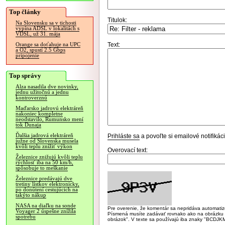
Top články
Titulok:
Na Slovensku sa v tichosti
vypína ADSL v lokalitách s
VDSL, už 31. mája
Text:
Orange sa doťahuje na UPC
a O2, spustí 2.5 Gbps
pripojenie
Top správy
Alza nasadila dve novinky,
jednu užitočnú a jednu
kontroverznú
Maďarsko jadrovú elektráreň
nakoniec kompletne
neodstavilo, Rumunsko mení
tok Dunaja
Ďalšia jadrová elektráreň
Prihláste sa
a povoľte si emailové notifiká
južne od Slovenska musela
kvôli teplu znížiť výkon
Overovací text:
Železnice znižujú kvôli teplu
rýchlosť iba na 50 km/h,
spôsobuje to meškanie
Železnice predávajú dve
tretiny lístkov elektronicky,
po donútení cestujúcich na
takýto nákup
NASA na diaľku na sonde
Pre overenie, že komentár sa nepridáva automatizov
Voyager 2 úspešne znížila
Písmená musíte zadávať rovnako ako na obrázku veľk
spotrebu
obrázok". V texte sa používajú iba znaky "BC