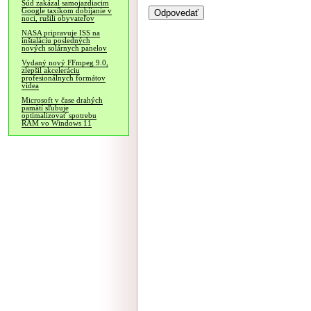
Súd zakázal samojazdiacim
Google taxíkom dobíjanie v
noci, rušili obyvateľov
NASA pripravuje ISS na
inštaláciu posledných
nových solárnych panelov
Vydaný nový FFmpeg 9.0,
zlepšil akceleráciu
profesionálnych formátov
videa
Microsoft v čase drahých
pamätí sľubuje
optimalizovať spotrebu
RAM vo Windows 11