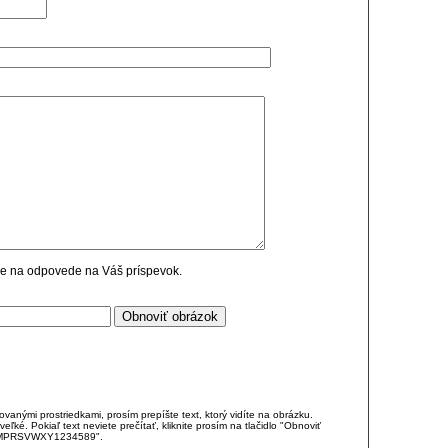
cie na odpovede na Váš príspevok.
anými prostriedkami, prosím prepíšte text, ktorý vidíte na obrázku.
é. Pokiaľ text neviete prečítať, kliknite prosím na tlačidlo "Obnoviť
DJKMPRSVWXY1234589".