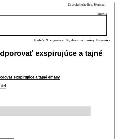
Za poslednú hodinu: 39 meraní
inzercia
Nedeľa, 9. augusta 2026, dnes má meniny
Ľubomíra
porovať exspirujúce a tajné
orovať exspirujúce a tajné emaily
ateľ
.