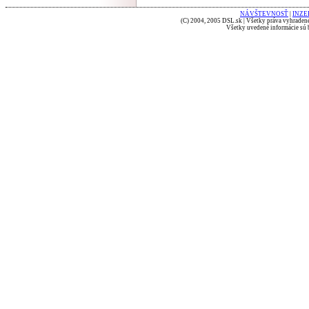
NÁVŠTEVNOSŤ
|
INZE
(C) 2004, 2005 DSL.sk | Všetky práva vyhradené
Všetky uvedené informácie sú b