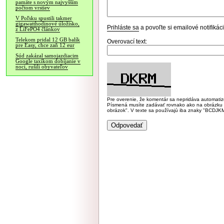
pamäte s novým najvyšším
počtom vrstiev
V Poľsku spustili takmer
gigawatthodinové úložisko,
Prihláste sa
a povoľte si emailové notifiká
z LiFePO4 článkov
Telekom pridal 12 GB balík
Overovací text:
pre Easy, chce zaň 12 eur
Súd zakázal samojazdiacim
Google taxíkom dobíjanie v
noci, rušili obyvateľov
Pre overenie, že komentár sa nepridáva automatizov
Písmená musíte zadávať rovnako ako na obrázku veľk
obrázok". V texte sa používajú iba znaky "BC