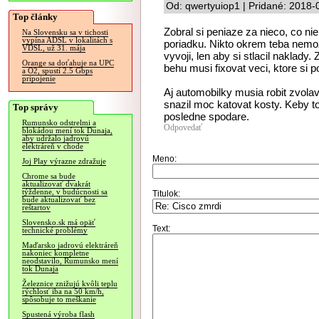
Od: qwertyuiop1 | Pridané: 2018-
Top články
Zobral si peniaze za nieco, co nie 
Na Slovensku sa v tichosti
vypína ADSL v lokalitách s
poriadku. Nikto okrem teba nemoz
VDSL, už 31. mája
vyvoji, len aby si stlacil naklady
Orange sa doťahuje na UPC
behu musi fixovat veci, ktore si
a O2, spustí 2.5 Gbps
pripojenie
Aj automobilky musia robit zvola
snazil moc katovat kosty. Keby to 
Top správy
posledne spodare.
Rumunsko odstrelmi a
Odpovedať
blokádou mení tok Dunaja,
aby udržalo jadrovú
elektráreň v chode
Meno:
Joj Play výrazne zdražuje
Chrome sa bude
aktualizovať dvakrát
týždenne, v budúcnosti sa
Titulok:
bude aktualizovať bez
reštartov
Slovensko.sk má opäť
Text:
technické problémy
Maďarsko jadrovú elektráreň
nakoniec kompletne
neodstavilo, Rumunsko mení
tok Dunaja
Železnice znižujú kvôli teplu
rýchlosť iba na 50 km/h,
spôsobuje to meškanie
Spustená výroba flash