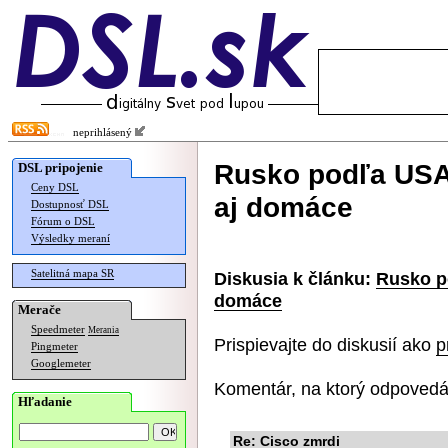
neprihlásený
Rusko podľa USA
DSL pripojenie
Ceny DSL
aj domáce
Dostupnosť DSL
Fórum o DSL
Výsledky meraní
Satelitná mapa SR
Diskusia k článku:
Rusko p
domáce
Merače
Speedmeter
Merania
Prispievajte do diskusií ako
p
Pingmeter
Googlemeter
Komentár, na ktorý odpovedá
Hľadanie
Re: Cisco zmrdi