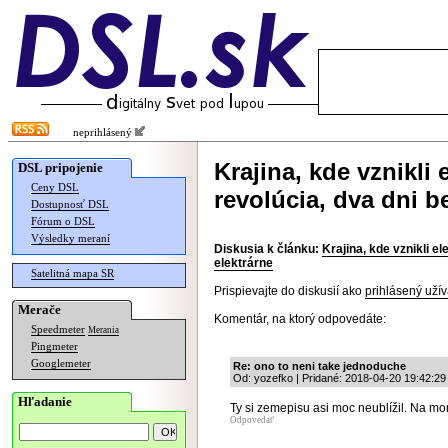
neprihlásený
Krajina, kde vznikli
DSL pripojenie
Ceny DSL
revolúcia, dva dni b
Dostupnosť DSL
Fórum o DSL
Výsledky meraní
Diskusia k článku:
Krajina, kde vznikli e
elektrárne
Satelitná mapa SR
Prispievajte do diskusií ako
prihlásený užív
Merače
Komentár, na ktorý odpovedáte:
Speedmeter
Merania
Pingmeter
Googlemeter
Re: ono to neni take jednoduche
Od: yozefko | Pridané: 2018-04-20 19:42:29
Hľadanie
Ty si zemepisu asi moc neublížil. Na mori
Odpovedať