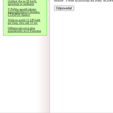
obrázok". V texte sa používajú iba znaky "BC
rýchlosť iba na 50 km/h,
spôsobuje to meškanie
V Poľsku spustili takmer
gigawatthodinové úložisko,
z LiFePO4 článkov
Telekom pridal 12 GB balík
pre Easy, chce zaň 12 eur
Odštartovala nová séria
populárneho sci-fi Futurama