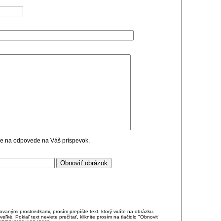
cie na odpovede na Váš príspevok.
anými prostriedkami, prosím prepíšte text, ktorý vidíte na obrázku.
é. Pokiaľ text neviete prečítať, kliknite prosím na tlačidlo "Obnoviť