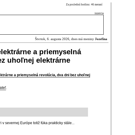
Za poslednú hodinu: 46 meraní
inzercia
Štvrtok, 6. augusta 2026, dnes má meniny
Jozefína
 elektrárne a priemyselná
ez uhoľnej elektrárne
lektrárne a priemyselná revolúcia, dva dni bez uhoľnej
ateľ
.
 v severnej Európe totiž fúka prakticky stále...