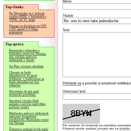
Meno:
Top články
Na Slovensku sa v tichosti
Titulok:
vypína ADSL v lokalitách s
VDSL, už 31. mája
Orange sa doťahuje na UPC
a O2, spustí 2.5 Gbps
Text:
pripojenie
Top správy
Rumunsko odstrelmi a
blokádou mení tok Dunaja,
aby udržalo jadrovú
elektráreň v chode
Joj Play výrazne zdražuje
Chrome sa bude
aktualizovať dvakrát
týždenne, v budúcnosti sa
bude aktualizovať bez
Prihláste sa
a povoľte si emailové notifiká
reštartov
Overovací text:
Slovensko.sk má opäť
technické problémy
Spustená výroba flash
pamäte s novým najvyšším
počtom vrstiev
Maďarsko jadrovú elektráreň
nakoniec kompletne
neodstavilo, Rumunsko mení
tok Dunaja
Pre overenie, že komentár sa nepridáva automatizov
Písmená musíte zadávať rovnako ako na obrázku veľk
Železnice znižujú kvôli teplu