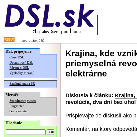
neprihlásený
Krajina, kde vznik
DSL pripojenie
Ceny DSL
priemyselná revo
Dostupnosť DSL
Fórum o DSL
elektrárne
Výsledky meraní
Satelitná mapa SR
Diskusia k článku:
Krajina,
Merače
revolúcia, dva dni bez uhoľ
Speedmeter
Merania
Pingmeter
Googlemeter
Prispievajte do diskusií ako
p
Hľadanie
Komentár, na ktorý odpovedá