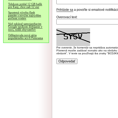
Telekom pridal 12 GB balík
pre Easy, chce zaň 12 eur
Prihláste sa
a povoľte si emailové notifiká
Spustená výroba flash
pamäte s novým najvyšším
Overovací text:
počtom vrstiev
Súd zakázal samojazdiacim
Google taxíkom dobíjanie v
noci, rušili obyvateľov
Odštartovala nová séria
populárneho sci-fi Futurama
Pre overenie, že komentár sa nepridáva automatizov
Písmená musíte zadávať rovnako ako na obrázku veľk
obrázok". V texte sa používajú iba znaky "BC