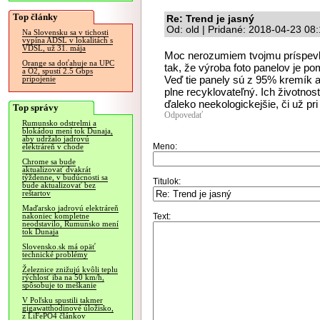
Top články
Re: Trend je jasný
Od: old | Pridané: 2018-04-23 08
Na Slovensku sa v tichosti
vypína ADSL v lokalitách s
VDSL, už 31. mája
Moc nerozumiem tvojmu príspevku,
Orange sa doťahuje na UPC
tak, že výroba foto panelov je p
a O2, spustí 2.5 Gbps
Veď tie panely sú z 95% kremík a 
pripojenie
plne recyklovateľný. Ich životnos
ďaleko neekologickejšie, či už pri
Top správy
Odpovedať
Rumunsko odstrelmi a
blokádou mení tok Dunaja,
aby udržalo jadrovú
Meno:
elektráreň v chode
Chrome sa bude
aktualizovať dvakrát
týždenne, v budúcnosti sa
Titulok:
bude aktualizovať bez
reštartov
Maďarsko jadrovú elektráreň
Text:
nakoniec kompletne
neodstavilo, Rumunsko mení
tok Dunaja
Slovensko.sk má opäť
technické problémy
Železnice znižujú kvôli teplu
rýchlosť iba na 50 km/h,
spôsobuje to meškanie
V Poľsku spustili takmer
gigawatthodinové úložisko,
z LiFePO4 článkov