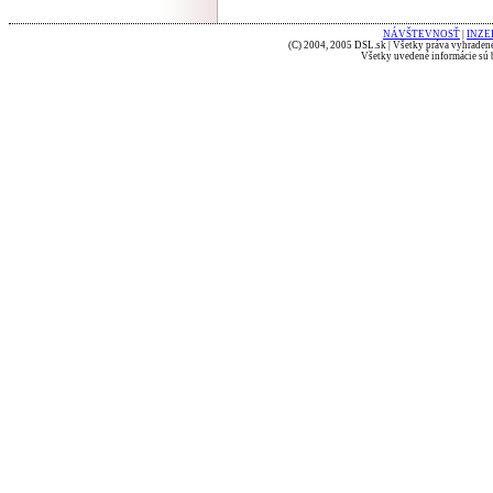
NÁVŠTEVNOSŤ
|
INZE
(C) 2004, 2005 DSL.sk | Všetky práva vyhradené
Všetky uvedené informácie sú b