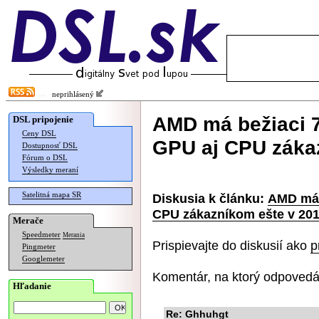
neprihlásený
AMD má bežiaci 
DSL pripojenie
Ceny DSL
GPU aj CPU záka
Dostupnosť DSL
Fórum o DSL
Výsledky meraní
Satelitná mapa SR
Diskusia k článku:
AMD má 
CPU zákazníkom ešte v 20
Merače
Speedmeter
Merania
Prispievajte do diskusií ako
p
Pingmeter
Googlemeter
Komentár, na ktorý odpovedá
Hľadanie
Re: Ghhuhgt