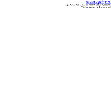
NÁVŠTEVNOSŤ
|
INZE
(C) 2004, 2005 DSL.sk | Všetky práva vyhradené
Všetky uvedené informácie sú b