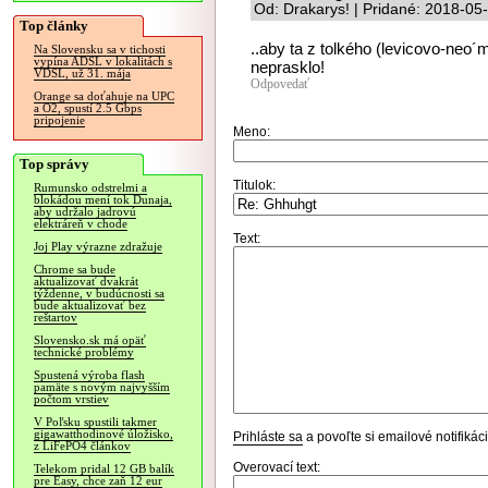
Od: Drakarys! | Pridané: 2018-05
Top články
..aby ta z tolkého (levicovo-neo´
Na Slovensku sa v tichosti
vypína ADSL v lokalitách s
neprasklo!
VDSL, už 31. mája
Odpovedať
Orange sa doťahuje na UPC
a O2, spustí 2.5 Gbps
pripojenie
Meno:
Top správy
Titulok:
Rumunsko odstrelmi a
blokádou mení tok Dunaja,
aby udržalo jadrovú
elektráreň v chode
Text:
Joj Play výrazne zdražuje
Chrome sa bude
aktualizovať dvakrát
týždenne, v budúcnosti sa
bude aktualizovať bez
reštartov
Slovensko.sk má opäť
technické problémy
Spustená výroba flash
pamäte s novým najvyšším
počtom vrstiev
V Poľsku spustili takmer
gigawatthodinové úložisko,
Prihláste sa
a povoľte si emailové notifiká
z LiFePO4 článkov
Overovací text:
Telekom pridal 12 GB balík
pre Easy, chce zaň 12 eur