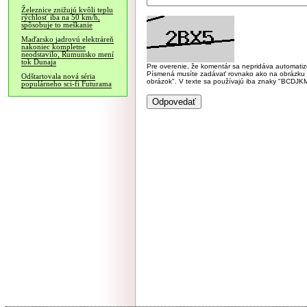
Železnice znižujú kvôli teplu
rýchlosť iba na 50 km/h,
spôsobuje to meškanie
Maďarsko jadrovú elektráreň
nakoniec kompletne
neodstavilo, Rumunsko mení
tok Dunaja
Pre overenie, že komentár sa nepridáva automatizov
Písmená musíte zadávať rovnako ako na obrázku veľk
Odštartovala nová séria
obrázok". V texte sa používajú iba znaky "BC
populárneho sci-fi Futurama