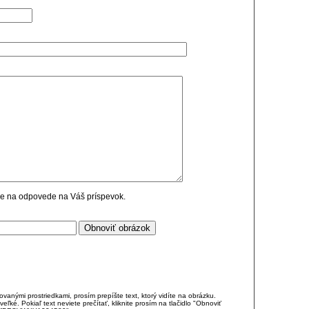
cie na odpovede na Váš príspevok.
anými prostriedkami, prosím prepíšte text, ktorý vidíte na obrázku.
é. Pokiaľ text neviete prečítať, kliknite prosím na tlačidlo "Obnoviť