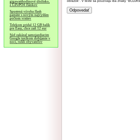
obrázok". V texte sa používajú iba znaky "BC
gigawatthodinové úložisko,
z LiFePO4 článkov
Spustená výroba flash
pamäte s novým najvyšším
počtom vrstiev
Telekom pridal 12 GB balík
pre Easy, chce zaň 12 eur
Súd zakázal samojazdiacim
Google taxíkom dobíjanie v
noci, rušili obyvateľov