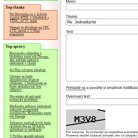
Meno:
Top články
Na Slovensku sa v tichosti
Titulok:
vypína ADSL v lokalitách s
VDSL, už 31. mája
Orange sa doťahuje na UPC
a O2, spustí 2.5 Gbps
Text:
pripojenie
Top správy
Rumunsko odstrelmi a
blokádou mení tok Dunaja,
aby udržalo jadrovú
elektráreň v chode
Joj Play výrazne zdražuje
Chrome sa bude
aktualizovať dvakrát
týždenne, v budúcnosti sa
bude aktualizovať bez
Prihláste sa
a povoľte si emailové notifiká
reštartov
Overovací text:
Slovensko.sk má opäť
technické problémy
Maďarsko jadrovú elektráreň
nakoniec kompletne
neodstavilo, Rumunsko mení
tok Dunaja
Železnice znižujú kvôli teplu
rýchlosť iba na 50 km/h,
spôsobuje to meškanie
Pre overenie, že komentár sa nepridáva automatizov
Písmená musíte zadávať rovnako ako na obrázku veľk
V Poľsku spustili takmer