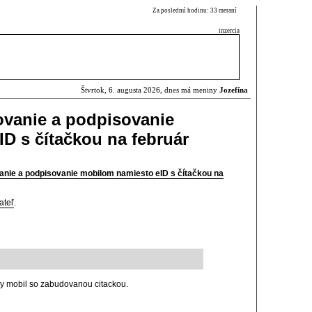
Za poslednú hodinu: 33 meraní
inzercia
Štvrtok, 6. augusta 2026, dnes má meniny
Jozefína
sovanie a podpisovanie
D s čítačkou na február
vanie a podpisovanie mobilom namiesto eID s čítačkou na
ateľ
.
ny mobil so zabudovanou citackou.