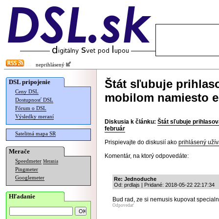
neprihlásený
Štát sľubuje prihla
DSL pripojenie
Ceny DSL
mobilom namiesto eI
Dostupnosť DSL
Fórum o DSL
Výsledky meraní
Diskusia k článku:
Štát sľubuje prihlaso
február
Satelitná mapa SR
Prispievajte do diskusií ako
prihlásený užív
Merače
Komentár, na ktorý odpovedáte:
Speedmeter
Merania
Pingmeter
Googlemeter
Re: Jednoduche
Od: prdlajs | Pridané: 2018-05-22 22:17:34
Hľadanie
Bud rad, ze si nemusis kupovat special
Odpovedať