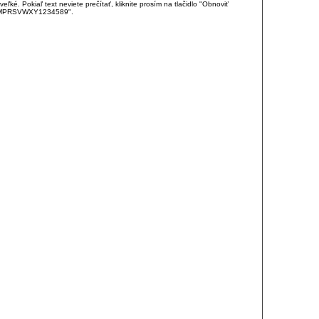
é. Pokiaľ text neviete prečítať, kliknite prosím na tlačidlo "Obnoviť
DJKMPRSVWXY1234589".