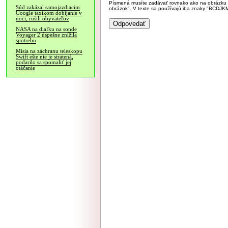
Písmená musíte zadávať rovnako ako na obrázku veľk
Súd zakázal samojazdiacim
obrázok". V texte sa používajú iba znaky "BC
Google taxíkom dobíjanie v
noci, rušili obyvateľov
NASA na diaľku na sonde
Voyager 2 úspešne znížila
spotrebu
Misia na záchranu teleskopu
Swift ešte nie je stratená,
podarilo sa spomaliť jej
otáčanie