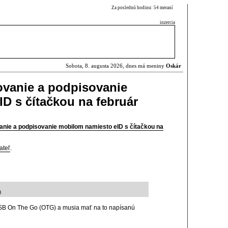
Za poslednú hodinu: 54 meraní
inzercia
Sobota, 8. augusta 2026, dnes má meniny
Oskár
sovanie a podpisovanie
D s čítačkou na február
vanie a podpisovanie mobilom namiesto eID s čítačkou na
ateľ
.
0
USB On The Go (OTG) a musia mať na to napísanú