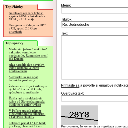
Meno:
Top články
Na Slovensku sa v tichosti
vypína ADSL v lokalitách s
Titulok:
VDSL, už 31. mája
Orange sa doťahuje na UPC
a O2, spustí 2.5 Gbps
pripojenie
Text:
Top správy
Maďarsko jadrovú elektráreň
nakoniec kompletne
neodstavilo, Rumunsko mení
tok Dunaja
Alza nasadila dve novinky,
jednu užitočnú a jednu
kontroverznú
Slovensko.sk má opäť
technické problémy
Prihláste sa
a povoľte si emailové notifiká
Železnice znižujú kvôli teplu
rýchlosť iba na 50 km/h,
spôsobuje to meškanie
Overovací text:
Ďalšia jadrová elektráreň
južne od Slovenska musela
kvôli teplu znížiť výkon
V Poľsku spustili takmer
gigawatthodinové úložisko,
z LiFePO4 článkov
Telekom pridal 12 GB balík
pre Easy, chce zaň 12 eur
Pre overenie, že komentár sa nepridáva automatizov