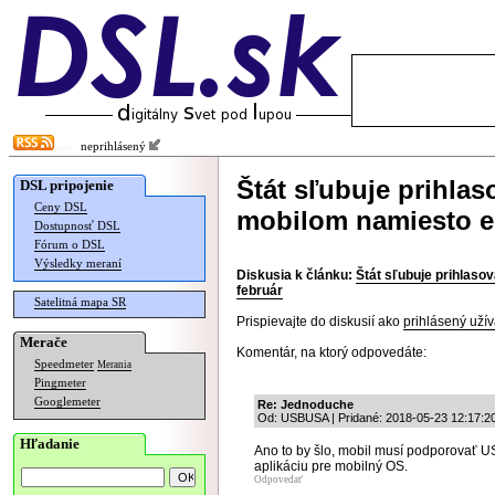
neprihlásený
Štát sľubuje prihla
DSL pripojenie
Ceny DSL
mobilom namiesto eI
Dostupnosť DSL
Fórum o DSL
Výsledky meraní
Diskusia k článku:
Štát sľubuje prihlaso
február
Satelitná mapa SR
Prispievajte do diskusií ako
prihlásený užív
Merače
Komentár, na ktorý odpovedáte:
Speedmeter
Merania
Pingmeter
Googlemeter
Re: Jednoduche
Od: USBUSA | Pridané: 2018-05-23 12:17:2
Hľadanie
Ano to by šlo, mobil musí podporovať 
aplikáciu pre mobilný OS.
Odpovedať