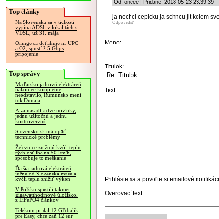
Od: oneee | Pridané: 2018-05-23 23:39:39
Top články
ja nechci cepicku ja schncu jit kolem svet
Na Slovensku sa v tichosti
Odpovedať
vypína ADSL v lokalitách s
VDSL, už 31. mája
Meno:
Orange sa doťahuje na UPC
a O2, spustí 2.5 Gbps
pripojenie
Titulok:
Top správy
Maďarsko jadrovú elektráreň
nakoniec kompletne
Text:
neodstavilo, Rumunsko mení
tok Dunaja
Alza nasadila dve novinky,
jednu užitočnú a jednu
kontroverznú
Slovensko.sk má opäť
technické problémy
Železnice znižujú kvôli teplu
rýchlosť iba na 50 km/h,
spôsobuje to meškanie
Ďalšia jadrová elektráreň
južne od Slovenska musela
Prihláste sa
a povoľte si emailové notifiká
kvôli teplu znížiť výkon
V Poľsku spustili takmer
Overovací text:
gigawatthodinové úložisko,
z LiFePO4 článkov
Telekom pridal 12 GB balík
pre Easy, chce zaň 12 eur