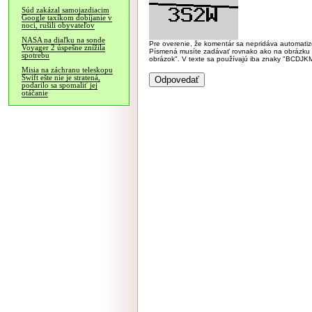
Súd zakázal samojazdiacim
Google taxíkom dobíjanie v
noci, rušili obyvateľov
NASA na diaľku na sonde
Pre overenie, že komentár sa nepridáva automatizov
Voyager 2 úspešne znížila
Písmená musíte zadávať rovnako ako na obrázku veľk
spotrebu
obrázok". V texte sa používajú iba znaky "BC
Misia na záchranu teleskopu
Swift ešte nie je stratená,
podarilo sa spomaliť jej
otáčanie