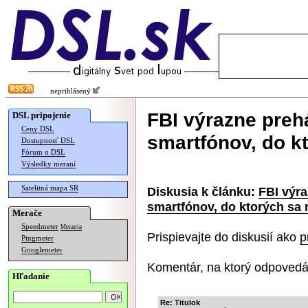
neprihlásený
FBI výrazne preh
DSL pripojenie
Ceny DSL
smartfónov, do k
Dostupnosť DSL
Fórum o DSL
Výsledky meraní
Satelitná mapa SR
Diskusia k článku:
FBI výra
smartfónov, do ktorých sa 
Merače
Speedmeter
Merania
Prispievajte do diskusií ako
p
Pingmeter
Googlemeter
Komentár, na ktorý odpovedá
Hľadanie
Re: Titulok