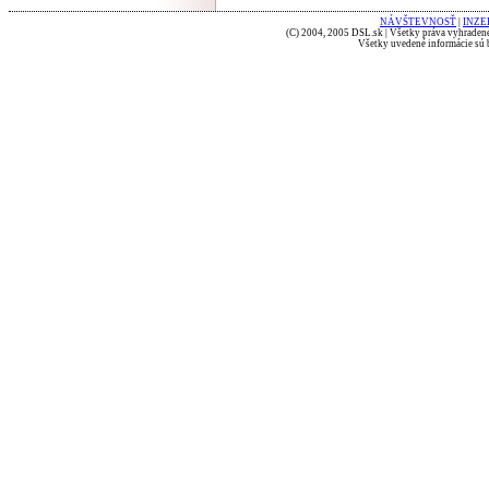
NÁVŠTEVNOSŤ
|
INZE
(C) 2004, 2005 DSL.sk | Všetky práva vyhradené
Všetky uvedené informácie sú b