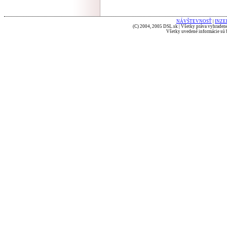
NÁVŠTEVNOSŤ
|
INZE
(C) 2004, 2005 DSL.sk | Všetky práva vyhradené
Všetky uvedené informácie sú b