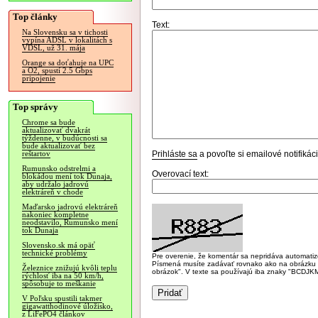
Top články
Text:
Na Slovensku sa v tichosti
vypína ADSL v lokalitách s
VDSL, už 31. mája
Orange sa doťahuje na UPC
a O2, spustí 2.5 Gbps
pripojenie
Top správy
Chrome sa bude
aktualizovať dvakrát
týždenne, v budúcnosti sa
bude aktualizovať bez
Prihláste sa
a povoľte si emailové notifiká
reštartov
Rumunsko odstrelmi a
Overovací text:
blokádou mení tok Dunaja,
aby udržalo jadrovú
elektráreň v chode
Maďarsko jadrovú elektráreň
nakoniec kompletne
neodstavilo, Rumunsko mení
tok Dunaja
Slovensko.sk má opäť
technické problémy
Pre overenie, že komentár sa nepridáva automatizov
Písmená musíte zadávať rovnako ako na obrázku veľk
Železnice znižujú kvôli teplu
obrázok". V texte sa používajú iba znaky "BC
rýchlosť iba na 50 km/h,
spôsobuje to meškanie
V Poľsku spustili takmer
gigawatthodinové úložisko,
z LiFePO4 článkov