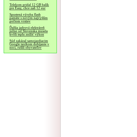
Telekom pridal 12 GB balík
pre Easy, chce zaň 12 eur
Spustená výroba flash
pamäte s novým najvyšším
počtom vrstiev
Ďalšia jadrová elektráreň
južne od Slovenska musela
kvôli teplu znížiť výkon
Súd zakázal samojazdiacim
Google taxíkom dobíjanie v
noci, rušili obyvateľov