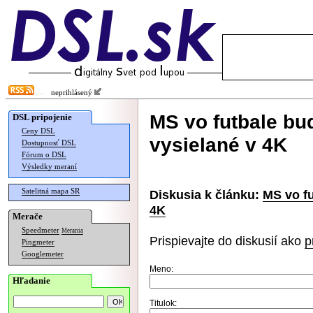
neprihlásený
MS vo futbale bu
DSL pripojenie
Ceny DSL
vysielané v 4K
Dostupnosť DSL
Fórum o DSL
Výsledky meraní
Satelitná mapa SR
Diskusia k článku:
MS vo fu
4K
Merače
Speedmeter
Merania
Prispievajte do diskusií ako
p
Pingmeter
Googlemeter
Meno:
Hľadanie
Titulok: