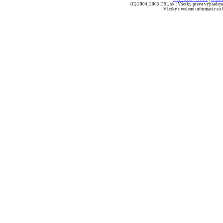
(C) 2004, 2005 DSL.sk | Všetky práva vyhradené
Všetky uvedené informácie sú b