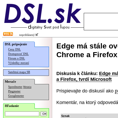
neprihlásený
Edge má stále ov
DSL pripojenie
Ceny DSL
Chrome a Firefox,
Dostupnosť DSL
Fórum o DSL
Výsledky meraní
Satelitná mapa SR
Diskusia k článku:
Edge má
a Firefox, tvrdí Microsoft
Merače
Speedmeter
Merania
Prispievajte do diskusií ako
p
Pingmeter
Googlemeter
Komentár, na ktorý odpovedá
Hľadanie
5znak