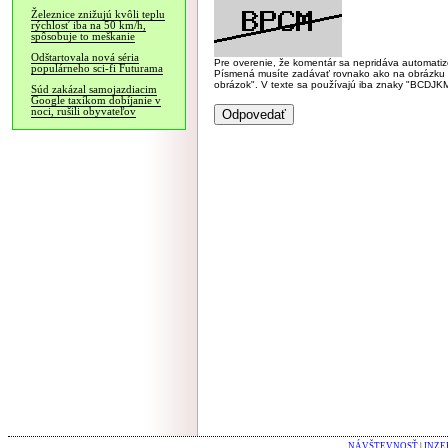
Železnice znižujú kvôli teplu
rýchlosť iba na 50 km/h,
spôsobuje to meškanie
Odštartovala nová séria
Pre overenie, že komentár sa nepridáva automatizov
populárneho sci-fi Futurama
Písmená musíte zadávať rovnako ako na obrázku veľk
obrázok". V texte sa používajú iba znaky "BC
Súd zakázal samojazdiacim
Google taxíkom dobíjanie v
noci, rušili obyvateľov
NÁVŠTEVNOSŤ
|
INZE