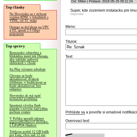
Od: XMen | Pridané: 2018-05-25 09:11:24
Top články
Super, kde zozeniem instalacku pre linu
Na Slovensku sa v tichosti
Odpovedať
vypína ADSL v lokalitách s
VDSL, už 31. mája
Meno:
Orange sa doťahuje na UPC
a O2, spustí 2.5 Gbps
pripojenie
Titulok:
Top správy
Rumunsko odstrelmi a
blokádou mení tok Dunaja,
Text:
aby udržalo jadrovú
elektráreň v chode
Joj Play výrazne zdražuje
Chrome sa bude
aktualizovať dvakrát
týždenne, v budúcnosti sa
bude aktualizovať bez
reštartov
Slovensko.sk má opäť
technické problémy
Spustená výroba flash
pamäte s novým najvyšším
Prihláste sa
a povoľte si emailové notifiká
počtom vrstiev
V Poľsku spustili takmer
Overovací text:
gigawatthodinové úložisko,
z LiFePO4 článkov
Telekom pridal 12 GB balík
pre Easy, chce zaň 12 eur