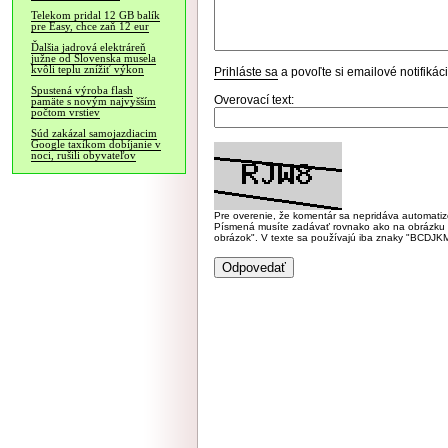
Telekom pridal 12 GB balík
pre Easy, chce zaň 12 eur
Ďalšia jadrová elektráreň
južne od Slovenska musela
kvôli teplu znížiť výkon
Prihláste sa
a povoľte si emailové notifiká
Spustená výroba flash
Overovací text:
pamäte s novým najvyšším
počtom vrstiev
Súd zakázal samojazdiacim
Google taxíkom dobíjanie v
noci, rušili obyvateľov
Pre overenie, že komentár sa nepridáva automatizov
Písmená musíte zadávať rovnako ako na obrázku veľk
obrázok". V texte sa používajú iba znaky "BC