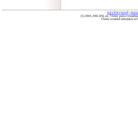
NÁVŠTEVNOSŤ
|
INZE
(C) 2004, 2005 DSL.sk | Všetky práva vyhradené
Všetky uvedené informácie sú b