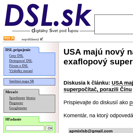
neprihlásený
USA majú nový na
DSL pripojenie
Ceny DSL
exaflopový superp
Dostupnosť DSL
Fórum o DSL
Výsledky meraní
Satelitná mapa SR
Diskusia k článku:
USA maj
superpočítač, porazili Čínu
Merače
Speedmeter
Merania
Prispievajte do diskusií ako
p
Pingmeter
Googlemeter
Komentár, na ktorý odpovedá
Hľadanie
apmixlsb@gmail.com