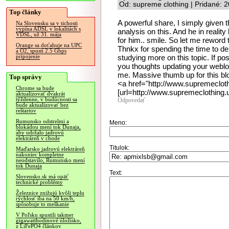
Od: supreme clothing | Pridané: 
Top články
A powerful share, I simply given 
Na Slovensku sa v tichosti
vypína ADSL v lokalitách s
analysis on this. And he in reality
VDSL, už 31. mája
for him.. smile. So let me reword
Orange sa doťahuje na UPC
Thnkx for spending the time to deba
a O2, spustí 2.5 Gbps
studying more on this topic. If po
pripojenie
you thoughts updating your weblog 
me. Massive thumb up for this bl
Top správy
<a href="http://www.supremeclot
Chrome sa bude
[url=http://www.supremeclothing.u
aktualizovať dvakrát
týždenne, v budúcnosti sa
Odpovedať
bude aktualizovať bez
reštartov
Rumunsko odstrelmi a
Meno:
blokádou mení tok Dunaja,
aby udržalo jadrovú
elektráreň v chode
Titulok:
Maďarsko jadrovú elektráreň
nakoniec kompletne
neodstavilo, Rumunsko mení
tok Dunaja
Text:
Slovensko.sk má opäť
technické problémy
Železnice znižujú kvôli teplu
rýchlosť iba na 50 km/h,
spôsobuje to meškanie
V Poľsku spustili takmer
gigawatthodinové úložisko,
z LiFePO4 článkov