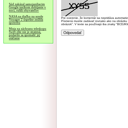
Súd zakázal samojazdiacim
Google taxíkom dobíjanie v
noci, rušili obyvateľov
NASA na diaľku na sonde
Pre overenie, že komentár sa nepridáva automatizov
Voyager 2 úspešne znížila
Písmená musíte zadávať rovnako ako na obrázku veľk
spotrebu
obrázok". V texte sa používajú iba znaky "BC
Misia na záchranu teleskopu
Swift ešte nie je stratená,
podarilo sa spomaliť jej
otáčanie