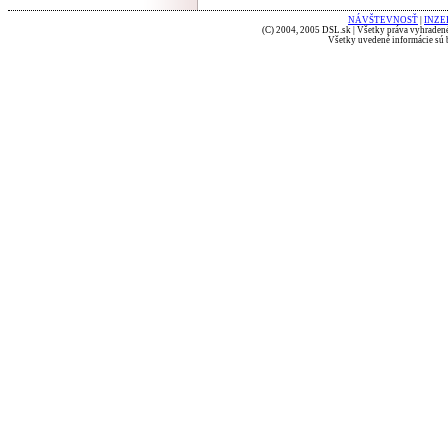
NÁVŠTEVNOSŤ
|
INZE
(C) 2004, 2005 DSL.sk | Všetky práva vyhradené
Všetky uvedené informácie sú b