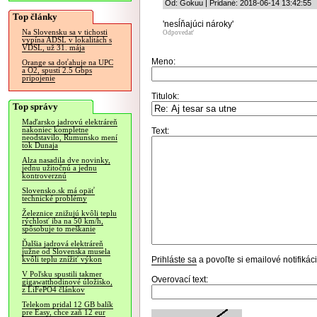
Od: Gokuu | Pridané: 2018-06-14 13:42:55
Top články
'nesĺňajúci nároky'
Na Slovensku sa v tichosti
Odpovedať
vypína ADSL v lokalitách s
VDSL, už 31. mája
Meno:
Orange sa doťahuje na UPC
a O2, spustí 2.5 Gbps
pripojenie
Titulok:
Top správy
Maďarsko jadrovú elektráreň
nakoniec kompletne
Text:
neodstavilo, Rumunsko mení
tok Dunaja
Alza nasadila dve novinky,
jednu užitočnú a jednu
kontroverznú
Slovensko.sk má opäť
technické problémy
Železnice znižujú kvôli teplu
rýchlosť iba na 50 km/h,
spôsobuje to meškanie
Ďalšia jadrová elektráreň
južne od Slovenska musela
Prihláste sa
a povoľte si emailové notifiká
kvôli teplu znížiť výkon
V Poľsku spustili takmer
Overovací text:
gigawatthodinové úložisko,
z LiFePO4 článkov
Telekom pridal 12 GB balík
pre Easy, chce zaň 12 eur