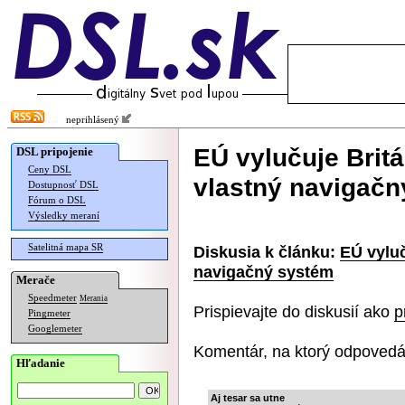
neprihlásený
EÚ vylučuje Britá
DSL pripojenie
Ceny DSL
vlastný navigačn
Dostupnosť DSL
Fórum o DSL
Výsledky meraní
Satelitná mapa SR
Diskusia k článku:
EÚ vyluč
navigačný systém
Merače
Speedmeter
Merania
Prispievajte do diskusií ako
p
Pingmeter
Googlemeter
Komentár, na ktorý odpovedá
Hľadanie
Aj tesar sa utne