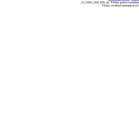
(C) 2004, 2005 DSL.sk | Všetky práva vyhradené
Všetky uvedené informácie sú b