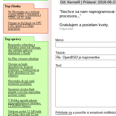
Od: Kernel4 | Pridané: 2018-06-2
Top články
"Nechce sa nam naprogramovat si
Na Slovensku sa v tichosti
vypína ADSL v lokalitách s
procesora..."
VDSL, už 31. mája
Orange sa doťahuje na UPC
Gratulujem a posielam kvety.
a O2, spustí 2.5 Gbps
Odpovedať
pripojenie
Top správy
Meno:
Rumunsko odstrelmi a
blokádou mení tok Dunaja,
aby udržalo jadrovú
Titulok:
elektráreň v chode
Joj Play výrazne zdražuje
Chrome sa bude
Text:
aktualizovať dvakrát
týždenne, v budúcnosti sa
bude aktualizovať bez
reštartov
Slovensko.sk má opäť
technické problémy
Spustená výroba flash
pamäte s novým najvyšším
počtom vrstiev
V Poľsku spustili takmer
gigawatthodinové úložisko,
z LiFePO4 článkov
Telekom pridal 12 GB balík
Prihláste sa
a povoľte si emailové notifiká
pre Easy, chce zaň 12 eur