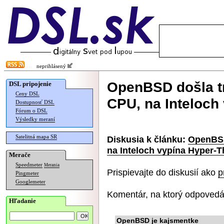
neprihlásený
OpenBSD došla t
DSL pripojenie
Ceny DSL
CPU, na Inteloch
Dostupnosť DSL
Fórum o DSL
Výsledky meraní
Satelitná mapa SR
Diskusia k článku:
OpenBSD
na Inteloch vypína Hyper-T
Merače
Speedmeter
Merania
Prispievajte do diskusií ako
p
Pingmeter
Googlemeter
Komentár, na ktorý odpovedá
Hľadanie
OpenBSD je kajsmentke