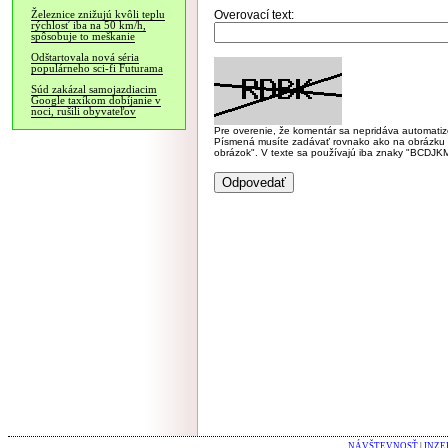
Overovací text:
Železnice znižujú kvôli teplu
rýchlosť iba na 50 km/h,
spôsobuje to meškanie
Odštartovala nová séria
populárneho sci-fi Futurama
Súd zakázal samojazdiacim
Google taxíkom dobíjanie v
noci, rušili obyvateľov
Pre overenie, že komentár sa nepridáva automatizov
Písmená musíte zadávať rovnako ako na obrázku veľk
obrázok". V texte sa používajú iba znaky "BC
NÁVŠTEVNOSŤ
|
INZE