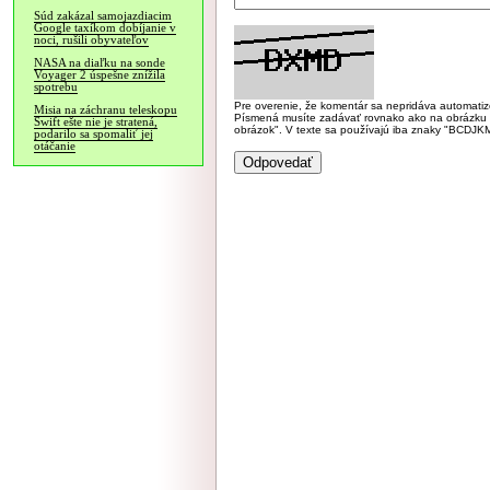
Súd zakázal samojazdiacim
Google taxíkom dobíjanie v
noci, rušili obyvateľov
NASA na diaľku na sonde
Voyager 2 úspešne znížila
spotrebu
Pre overenie, že komentár sa nepridáva automatizov
Misia na záchranu teleskopu
Písmená musíte zadávať rovnako ako na obrázku veľk
Swift ešte nie je stratená,
obrázok". V texte sa používajú iba znaky "BC
podarilo sa spomaliť jej
otáčanie