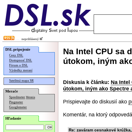
neprihlásený
Na Intel CPU sa 
DSL pripojenie
Ceny DSL
útokom, iným ak
Dostupnosť DSL
Fórum o DSL
Výsledky meraní
Satelitná mapa SR
Diskusia k článku:
Na Intel
útokom, iným ako Spectre 
Merače
Speedmeter
Merania
Prispievajte do diskusií ako
p
Pingmeter
Googlemeter
Komentár, na ktorý odpovedá
Hľadanie
Re: zaváram cesnakové krúžka,