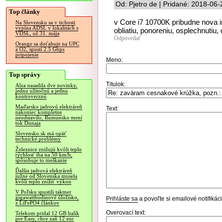
Od: Pjetro de | Pridané: 2018-06
Top články
v Core i7 10700K pribudne nova 
Na Slovensku sa v tichosti
vypína ADSL v lokalitách s
obliatiu, ponoreniu, osplechnutiu,
VDSL, už 31. mája
Odpovedať
Orange sa doťahuje na UPC
a O2, spustí 2.5 Gbps
pripojenie
Meno:
Top správy
Titulok:
Alza nasadila dve novinky,
jednu užitočnú a jednu
kontroverznú
Maďarsko jadrovú elektráreň
Text:
nakoniec kompletne
neodstavilo, Rumunsko mení
tok Dunaja
Slovensko.sk má opäť
technické problémy
Železnice znižujú kvôli teplu
rýchlosť iba na 50 km/h,
spôsobuje to meškanie
Ďalšia jadrová elektráreň
južne od Slovenska musela
kvôli teplu znížiť výkon
V Poľsku spustili takmer
gigawatthodinové úložisko,
Prihláste sa
a povoľte si emailové notifiká
z LiFePO4 článkov
Overovací text:
Telekom pridal 12 GB balík
pre Easy, chce zaň 12 eur