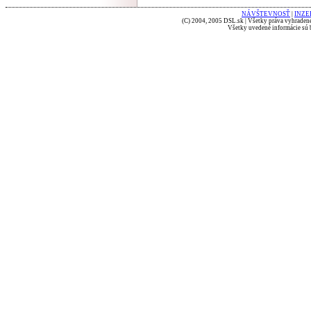
NÁVŠTEVNOSŤ
|
INZE
(C) 2004, 2005 DSL.sk | Všetky práva vyhradené
Všetky uvedené informácie sú b