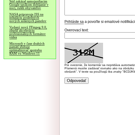
Súd zakázal samojazdiacim
Google taxíkom dobíjanie v
noci, rušili obyvateľov
NASA pripravuje ISS na
inštaláciu posledných
nových solárnych panelov
Prihláste sa
a povoľte si emailové notifiká
Vydaný nový FFmpeg 9.0,
Overovací text:
zlepšil akceleráciu
profesionálnych formátov
videa
Microsoft v čase drahých
pamätí sľubuje
optimalizovať spotrebu
RAM vo Windows 11
Pre overenie, že komentár sa nepridáva automatizov
Písmená musíte zadávať rovnako ako na obrázku veľk
obrázok". V texte sa používajú iba znaky "BC