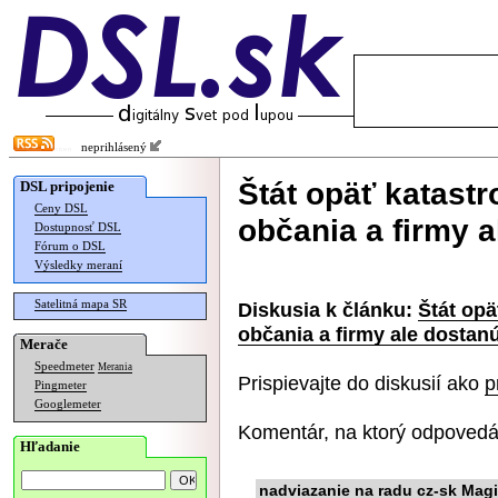
neprihlásený
Štát opäť katastro
DSL pripojenie
Ceny DSL
občania a firmy 
Dostupnosť DSL
Fórum o DSL
Výsledky meraní
Satelitná mapa SR
Diskusia k článku:
Štát opä
občania a firmy ale dostan
Merače
Speedmeter
Merania
Prispievajte do diskusií ako
p
Pingmeter
Googlemeter
Komentár, na ktorý odpovedá
Hľadanie
nadviazanie na radu cz-sk Magi