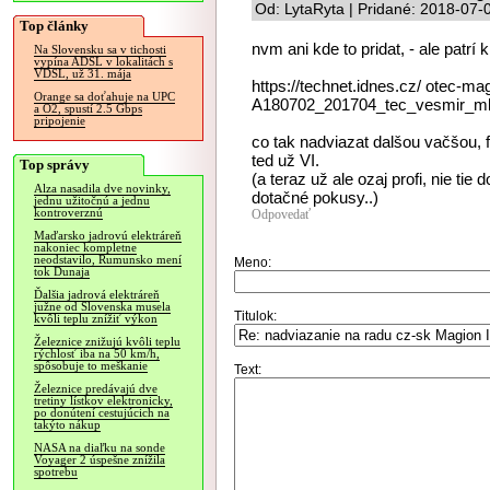
Od: LytaRyta | Pridané: 2018-07-
Top články
nvm ani kde to pridat, - ale patrí k
Na Slovensku sa v tichosti
vypína ADSL v lokalitách s
VDSL, už 31. mája
https://technet.idnes.cz/ otec-m
Orange sa doťahuje na UPC
A180702_201704_tec_vesmir_m
a O2, spustí 2.5 Gbps
pripojenie
co tak nadviazat dalšou vačšou, 
ted už VI.
Top správy
(a teraz už ale ozaj profi, nie tie
Alza nasadila dve novinky,
dotačné pokusy..)
jednu užitočnú a jednu
kontroverznú
Odpovedať
Maďarsko jadrovú elektráreň
nakoniec kompletne
neodstavilo, Rumunsko mení
Meno:
tok Dunaja
Ďalšia jadrová elektráreň
južne od Slovenska musela
Titulok:
kvôli teplu znížiť výkon
Železnice znižujú kvôli teplu
rýchlosť iba na 50 km/h,
spôsobuje to meškanie
Text:
Železnice predávajú dve
tretiny lístkov elektronicky,
po donútení cestujúcich na
takýto nákup
NASA na diaľku na sonde
Voyager 2 úspešne znížila
spotrebu