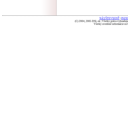
NÁVŠTEVNOSŤ
|
INZE
(C) 2004, 2005 DSL.sk | Všetky práva vyhradené
Všetky uvedené informácie sú b