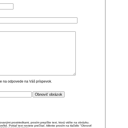
cie na odpovede na Váš príspevok.
anými prostriedkami, prosím prepíšte text, ktorý vidíte na obrázku.
é. Pokiaľ text neviete prečítať, kliknite prosím na tlačidlo "Obnoviť