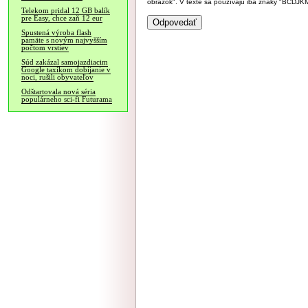
obrázok". V texte sa používajú iba znaky "BC
Telekom pridal 12 GB balík
pre Easy, chce zaň 12 eur
Spustená výroba flash
pamäte s novým najvyšším
počtom vrstiev
Súd zakázal samojazdiacim
Google taxíkom dobíjanie v
noci, rušili obyvateľov
Odštartovala nová séria
populárneho sci-fi Futurama