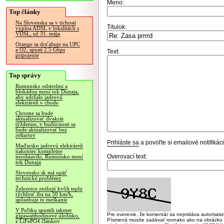
Meno:
Top články
Na Slovensku sa v tichosti
Titulok:
vypína ADSL v lokalitách s
VDSL, už 31. mája
Orange sa doťahuje na UPC
a O2, spustí 2.5 Gbps
Text:
pripojenie
Top správy
Rumunsko odstrelmi a
blokádou mení tok Dunaja,
aby udržalo jadrovú
elektráreň v chode
Chrome sa bude
aktualizovať dvakrát
týždenne, v budúcnosti sa
bude aktualizovať bez
reštartov
Prihláste sa
a povoľte si emailové notifiká
Maďarsko jadrovú elektráreň
nakoniec kompletne
Overovací text:
neodstavilo, Rumunsko mení
tok Dunaja
Slovensko.sk má opäť
technické problémy
Železnice znižujú kvôli teplu
rýchlosť iba na 50 km/h,
spôsobuje to meškanie
V Poľsku spustili takmer
Pre overenie, že komentár sa nepridáva automatizov
gigawatthodinové úložisko,
Písmená musíte zadávať rovnako ako na obrázku veľk
z LiFePO4 článkov