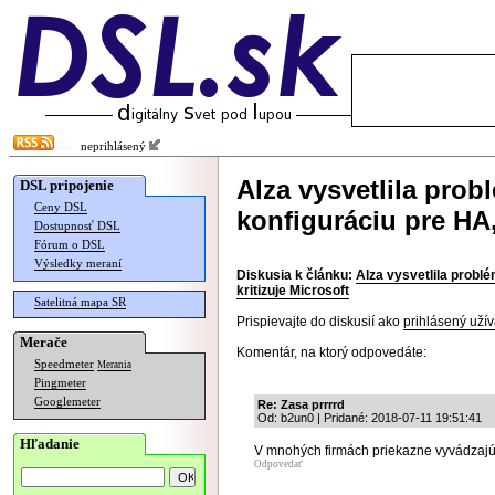
neprihlásený
Alza vysvetlila pro
DSL pripojenie
Ceny DSL
konfiguráciu pre HA, 
Dostupnosť DSL
Fórum o DSL
Výsledky meraní
Diskusia k článku:
Alza vysvetlila probl
kritizuje Microsoft
Satelitná mapa SR
Prispievajte do diskusií ako
prihlásený užív
Merače
Komentár, na ktorý odpovedáte:
Speedmeter
Merania
Pingmeter
Googlemeter
Re: Zasa prrrrd
Od: b2un0 | Pridané: 2018-07-11 19:51:41
Hľadanie
V mnohých firmách priekazne vyvádzajú 
Odpovedať