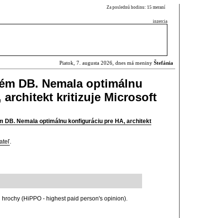
Za poslednú hodinu: 15 meraní
inzercia
Piatok, 7. augusta 2026, dnes má meniny
Štefánia
blém DB. Nemala optimálnu
architekt kritizuje Microsoft
ém DB. Nemala optimálnu konfiguráciu pre HA, architekt
ateľ
.
hrochy (HiPPO - highest paid person's opinion).