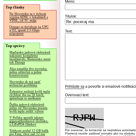
Meno:
Top články
Na Slovensku sa v tichosti
Titulok:
vypína ADSL v lokalitách s
VDSL, už 31. mája
Orange sa doťahuje na UPC
a O2, spustí 2.5 Gbps
Text:
pripojenie
Top správy
Maďarsko jadrovú elektráreň
nakoniec kompletne
neodstavilo, Rumunsko mení
tok Dunaja
Alza nasadila dve novinky,
jednu užitočnú a jednu
kontroverznú
Slovensko.sk má opäť
technické problémy
Prihláste sa
a povoľte si emailové notifiká
Železnice znižujú kvôli teplu
Overovací text:
rýchlosť iba na 50 km/h,
spôsobuje to meškanie
Ďalšia jadrová elektráreň
južne od Slovenska musela
kvôli teplu znížiť výkon
V Poľsku spustili takmer
gigawatthodinové úložisko,
z LiFePO4 článkov
Pre overenie, že komentár sa nepridáva automatizov
Telekom pridal 12 GB balík
Písmená musíte zadávať rovnako ako na obrázku veľk
pre Easy, chce zaň 12 eur