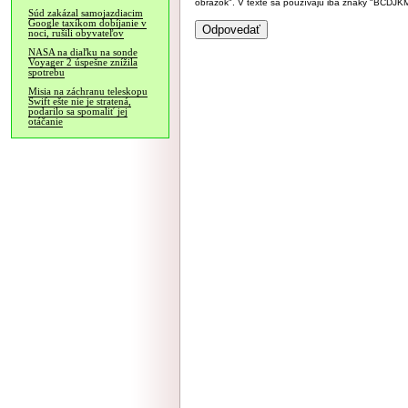
obrázok". V texte sa používajú iba znaky "BC
Súd zakázal samojazdiacim
Google taxíkom dobíjanie v
noci, rušili obyvateľov
NASA na diaľku na sonde
Voyager 2 úspešne znížila
spotrebu
Misia na záchranu teleskopu
Swift ešte nie je stratená,
podarilo sa spomaliť jej
otáčanie