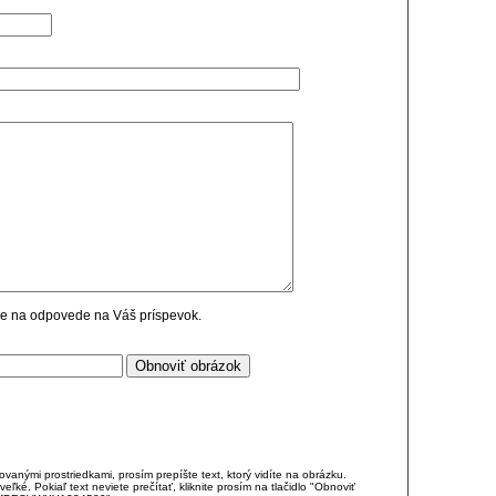
cie na odpovede na Váš príspevok.
anými prostriedkami, prosím prepíšte text, ktorý vidíte na obrázku.
é. Pokiaľ text neviete prečítať, kliknite prosím na tlačidlo "Obnoviť