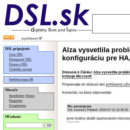
neprihlásený
Alza vysvetlila pro
DSL pripojenie
Ceny DSL
konfiguráciu pre HA, 
Dostupnosť DSL
Fórum o DSL
Výsledky meraní
Diskusia k článku:
Alza vysvetlila probl
kritizuje Microsoft
Satelitná mapa SR
Prispievajte do diskusií ako
prihlásený užív
Merače
Komentár, na ktorý odpovedáte:
Speedmeter
Merania
Pingmeter
Googlemeter
Re: pocecaj ma
Od: vseved | Pridané: 2018-07-11 22:30:30
Hľadanie
prve hodiny stratili spamovanim microso
Odpovedať