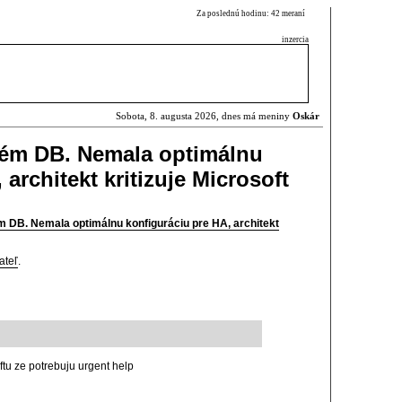
Za poslednú hodinu: 42 meraní
inzercia
Sobota, 8. augusta 2026, dnes má meniny
Oskár
blém DB. Nemala optimálnu
architekt kritizuje Microsoft
ém DB. Nemala optimálnu konfiguráciu pre HA, architekt
ateľ
.
ftu ze potrebuju urgent help