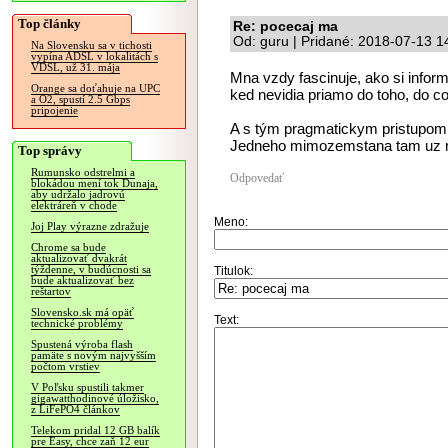
Top články
Re: pocecaj ma
Od: guru | Pridané: 2018-07-13 1
Na Slovensku sa v tichosti
vypína ADSL v lokalitách s
VDSL, už 31. mája
Mna vzdy fascinuje, ako si inform
Orange sa doťahuje na UPC
ked nevidia priamo do toho, do c
a O2, spustí 2.5 Gbps
pripojenie
A s tým pragmatickym pristupom 
Jedneho mimozemstana tam uz ma
Top správy
Rumunsko odstrelmi a
Odpovedať
blokádou mení tok Dunaja,
aby udržalo jadrovú
elektráreň v chode
Meno:
Joj Play výrazne zdražuje
Chrome sa bude
aktualizovať dvakrát
týždenne, v budúcnosti sa
Titulok:
bude aktualizovať bez
reštartov
Slovensko.sk má opäť
Text:
technické problémy
Spustená výroba flash
pamäte s novým najvyšším
počtom vrstiev
V Poľsku spustili takmer
gigawatthodinové úložisko,
z LiFePO4 článkov
Telekom pridal 12 GB balík
pre Easy, chce zaň 12 eur