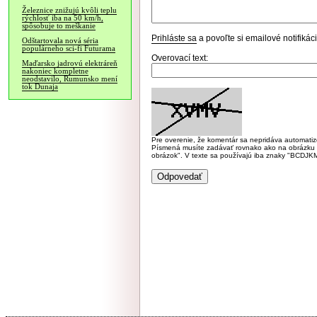
Železnice znižujú kvôli teplu
rýchlosť iba na 50 km/h,
spôsobuje to meškanie
Prihláste sa
a povoľte si emailové notifiká
Odštartovala nová séria
populárneho sci-fi Futurama
Overovací text:
Maďarsko jadrovú elektráreň
nakoniec kompletne
neodstavilo, Rumunsko mení
tok Dunaja
Pre overenie, že komentár sa nepridáva automatizov
Písmená musíte zadávať rovnako ako na obrázku veľk
obrázok". V texte sa používajú iba znaky "BC