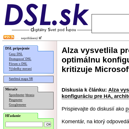
neprihlásený
Alza vysvetlila 
DSL pripojenie
Ceny DSL
optimálnu konfigu
Dostupnosť DSL
Fórum o DSL
kritizuje Microsof
Výsledky meraní
Satelitná mapa SR
Diskusia k článku:
Alza vys
Merače
konfiguráciu pre HA, archite
Speedmeter
Merania
Pingmeter
Googlemeter
Prispievajte do diskusií ako
p
Hľadanie
Komentár, na ktorý odpovedá