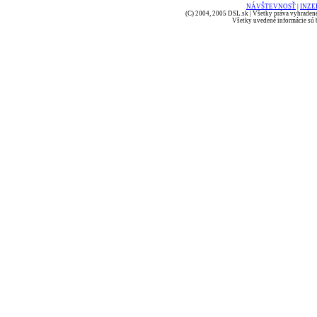
NÁVŠTEVNOSŤ
|
INZE
(C) 2004, 2005 DSL.sk | Všetky práva vyhradené
Všetky uvedené informácie sú b