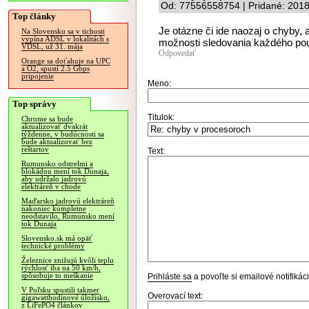
Od: 77556558754 | Pridané: 2018
Top články
Je otázne či ide naozaj o chyby, 
Na Slovensku sa v tichosti
vypína ADSL v lokalitách s
možnosti sledovania každého použ
VDSL, už 31. mája
Odpovedať
Orange sa doťahuje na UPC
a O2, spustí 2.5 Gbps
pripojenie
Meno:
Top správy
Titulok:
Chrome sa bude
aktualizovať dvakrát
týždenne, v budúcnosti sa
bude aktualizovať bez
reštartov
Text:
Rumunsko odstrelmi a
blokádou mení tok Dunaja,
aby udržalo jadrovú
elektráreň v chode
Maďarsko jadrovú elektráreň
nakoniec kompletne
neodstavilo, Rumunsko mení
tok Dunaja
Slovensko.sk má opäť
technické problémy
Železnice znižujú kvôli teplu
rýchlosť iba na 50 km/h,
spôsobuje to meškanie
Prihláste sa
a povoľte si emailové notifiká
V Poľsku spustili takmer
Overovací text:
gigawatthodinové úložisko,
z LiFePO4 článkov