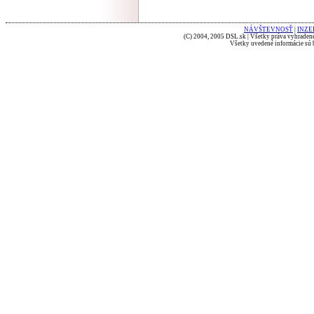
NÁVŠTEVNOSŤ
|
INZE
(C) 2004, 2005 DSL.sk | Všetky práva vyhradené
Všetky uvedené informácie sú b