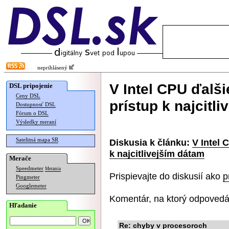
neprihlásený
V Intel CPU ďalš
DSL pripojenie
Ceny DSL
prístup k najcitl
Dostupnosť DSL
Fórum o DSL
Výsledky meraní
Satelitná mapa SR
Diskusia k článku:
V Intel 
k najcitlivejším dátam
Merače
Speedmeter
Merania
Prispievajte do diskusií ako
p
Pingmeter
Googlemeter
Komentár, na ktorý odpovedá
Hľadanie
Re: chyby v procesoroch