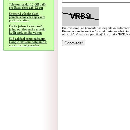
Telekom pridal 12 GB balík
pre Easy, chce zaň 12 eur
Spustená výroba flash
pamäte s novým najvyšším
počtom vrstiev
Ďalšia jadrová elektráreň
Pre overenie, že komentár sa nepridáva automatizov
južne od Slovenska musela
Písmená musíte zadávať rovnako ako na obrázku veľk
kvôli teplu znížiť výkon
obrázok". V texte sa používajú iba znaky "BC
Súd zakázal samojazdiacim
Google taxíkom dobíjanie v
noci, rušili obyvateľov