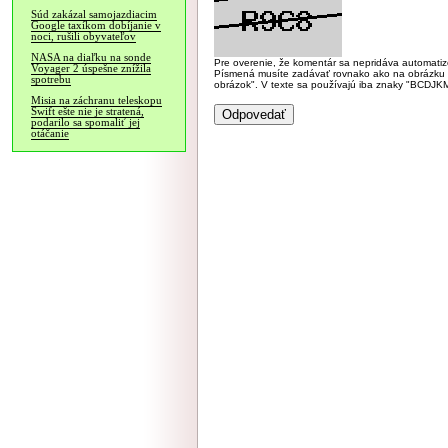
Súd zakázal samojazdiacim
Google taxíkom dobíjanie v
noci, rušili obyvateľov
NASA na diaľku na sonde
Pre overenie, že komentár sa nepridáva automatizov
Voyager 2 úspešne znížila
Písmená musíte zadávať rovnako ako na obrázku veľk
spotrebu
obrázok". V texte sa používajú iba znaky "BC
Misia na záchranu teleskopu
Swift ešte nie je stratená,
podarilo sa spomaliť jej
otáčanie