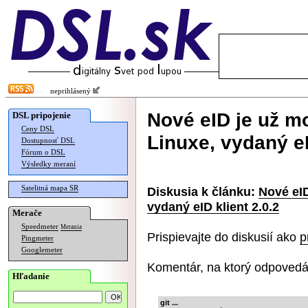
neprihlásený
Nové eID je už m
DSL pripojenie
Ceny DSL
Linuxe, vydaný eI
Dostupnosť DSL
Fórum o DSL
Výsledky meraní
Satelitná mapa SR
Diskusia k článku:
Nové eID
vydaný eID klient 2.0.2
Merače
Speedmeter
Merania
Prispievajte do diskusií ako
p
Pingmeter
Googlemeter
Komentár, na ktorý odpovedá
Hľadanie
git ...