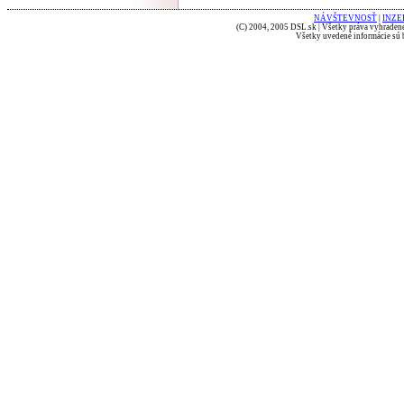
NÁVŠTEVNOSŤ
|
INZE
(C) 2004, 2005 DSL.sk | Všetky práva vyhradené
Všetky uvedené informácie sú b