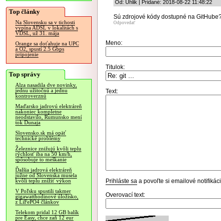
Od: Uhlik | Pridané: 2018-08-22 11:48:22
Top články
Sú zdrojové kódy dostupné na GitHube
Na Slovensku sa v tichosti
Odpovedať
vypína ADSL v lokalitách s
VDSL, už 31. mája
Meno:
Orange sa doťahuje na UPC
a O2, spustí 2.5 Gbps
pripojenie
Titulok:
Top správy
Alza nasadila dve novinky,
jednu užitočnú a jednu
Text:
kontroverznú
Maďarsko jadrovú elektráreň
nakoniec kompletne
neodstavilo, Rumunsko mení
tok Dunaja
Slovensko.sk má opäť
technické problémy
Železnice znižujú kvôli teplu
rýchlosť iba na 50 km/h,
spôsobuje to meškanie
Ďalšia jadrová elektráreň
južne od Slovenska musela
Prihláste sa
a povoľte si emailové notifiká
kvôli teplu znížiť výkon
V Poľsku spustili takmer
Overovací text:
gigawatthodinové úložisko,
z LiFePO4 článkov
Telekom pridal 12 GB balík
pre Easy, chce zaň 12 eur