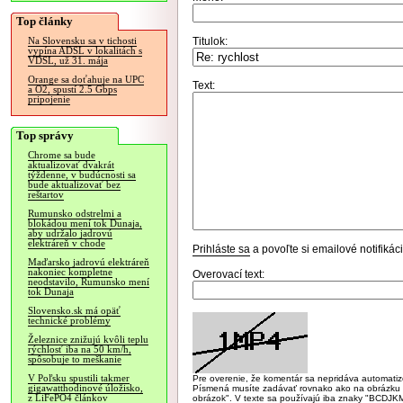
Top články
Titulok:
Na Slovensku sa v tichosti
vypína ADSL v lokalitách s
VDSL, už 31. mája
Orange sa doťahuje na UPC
Text:
a O2, spustí 2.5 Gbps
pripojenie
Top správy
Chrome sa bude
aktualizovať dvakrát
týždenne, v budúcnosti sa
bude aktualizovať bez
reštartov
Rumunsko odstrelmi a
blokádou mení tok Dunaja,
aby udržalo jadrovú
elektráreň v chode
Prihláste sa
a povoľte si emailové notifiká
Maďarsko jadrovú elektráreň
nakoniec kompletne
Overovací text:
neodstavilo, Rumunsko mení
tok Dunaja
Slovensko.sk má opäť
technické problémy
Železnice znižujú kvôli teplu
rýchlosť iba na 50 km/h,
spôsobuje to meškanie
V Poľsku spustili takmer
Pre overenie, že komentár sa nepridáva automatizov
gigawatthodinové úložisko,
Písmená musíte zadávať rovnako ako na obrázku veľk
z LiFePO4 článkov
obrázok". V texte sa používajú iba znaky "BC