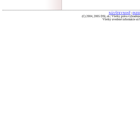
NÁVŠTEVNOSŤ
|
INZE
(C) 2004, 2005 DSL.sk | Všetky práva vyhradené
Všetky uvedené informácie sú b