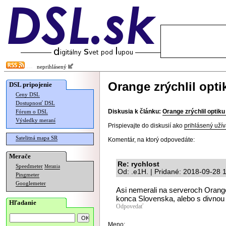
neprihlásený
Orange zrýchlil opt
DSL pripojenie
Ceny DSL
Dostupnosť DSL
Diskusia k článku:
Orange zrýchlil optik
Fórum o DSL
Výsledky meraní
Prispievajte do diskusií ako
prihlásený užív
Satelitná mapa SR
Komentár, na ktorý odpovedáte:
Merače
Re: rychlost
Speedmeter
Merania
Od: .e1H. | Pridané: 2018-09-28 
Pingmeter
Googlemeter
Asi nemerali na serveroch Orang
konca Slovenska, alebo s divnou 
Hľadanie
Odpovedať
Meno: