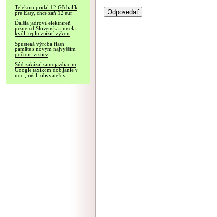
Telekom pridal 12 GB balík
pre Easy, chce zaň 12 eur
Ďalšia jadrová elektráreň
južne od Slovenska musela
kvôli teplu znížiť výkon
Spustená výroba flash
pamäte s novým najvyšším
počtom vrstiev
Súd zakázal samojazdiacim
Google taxíkom dobíjanie v
noci, rušili obyvateľov