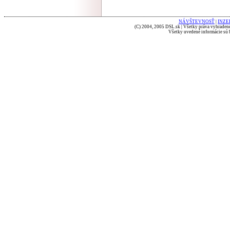
NÁVŠTEVNOSŤ
|
INZE
(C) 2004, 2005 DSL.sk | Všetky práva vyhradené
Všetky uvedené informácie sú b