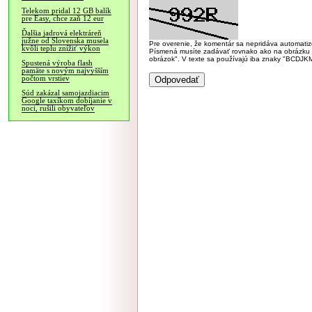
Telekom pridal 12 GB balík
pre Easy, chce zaň 12 eur
Ďalšia jadrová elektráreň
južne od Slovenska musela
Pre overenie, že komentár sa nepridáva automatizov
kvôli teplu znížiť výkon
Písmená musíte zadávať rovnako ako na obrázku veľk
obrázok". V texte sa používajú iba znaky "BC
Spustená výroba flash
pamäte s novým najvyšším
počtom vrstiev
Súd zakázal samojazdiacim
Google taxíkom dobíjanie v
noci, rušili obyvateľov