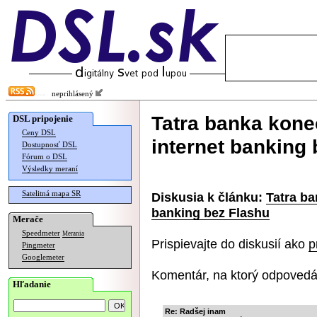
neprihlásený
Tatra banka kone
DSL pripojenie
Ceny DSL
internet banking
Dostupnosť DSL
Fórum o DSL
Výsledky meraní
Satelitná mapa SR
Diskusia k článku:
Tatra ba
banking bez Flashu
Merače
Speedmeter
Merania
Prispievajte do diskusií ako
p
Pingmeter
Googlemeter
Komentár, na ktorý odpovedá
Hľadanie
Re: Radšej inam