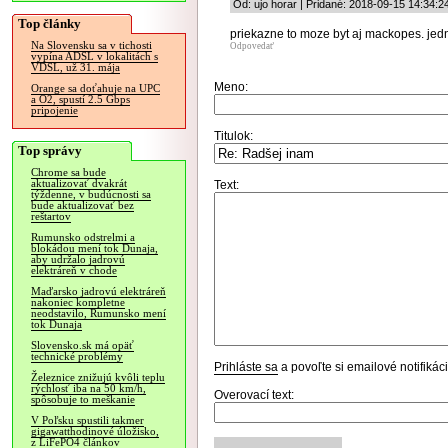
Od: ujo horar | Pridané: 2018-09-15 14:34:2
Top články
priekazne to moze byt aj mackopes. jed
Na Slovensku sa v tichosti
Odpovedať
vypína ADSL v lokalitách s
VDSL, už 31. mája
Meno:
Orange sa doťahuje na UPC
a O2, spustí 2.5 Gbps
pripojenie
Titulok:
Top správy
Chrome sa bude
aktualizovať dvakrát
Text:
týždenne, v budúcnosti sa
bude aktualizovať bez
reštartov
Rumunsko odstrelmi a
blokádou mení tok Dunaja,
aby udržalo jadrovú
elektráreň v chode
Maďarsko jadrovú elektráreň
nakoniec kompletne
neodstavilo, Rumunsko mení
tok Dunaja
Slovensko.sk má opäť
technické problémy
Prihláste sa
a povoľte si emailové notifiká
Železnice znižujú kvôli teplu
rýchlosť iba na 50 km/h,
Overovací text:
spôsobuje to meškanie
V Poľsku spustili takmer
gigawatthodinové úložisko,
z LiFePO4 článkov