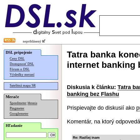
neprihlásený
Tatra banka kone
DSL pripojenie
Ceny DSL
internet banking
Dostupnosť DSL
Fórum o DSL
Výsledky meraní
Satelitná mapa SR
Diskusia k článku:
Tatra ba
banking bez Flashu
Merače
Speedmeter
Merania
Prispievajte do diskusií ako
p
Pingmeter
Googlemeter
Komentár, na ktorý odpovedá
Hľadanie
Re: Radšej inam