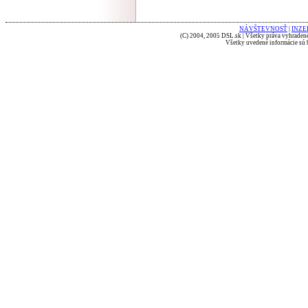
NÁVŠTEVNOSŤ
|
INZE
(C) 2004, 2005 DSL.sk | Všetky práva vyhradené
Všetky uvedené informácie sú b