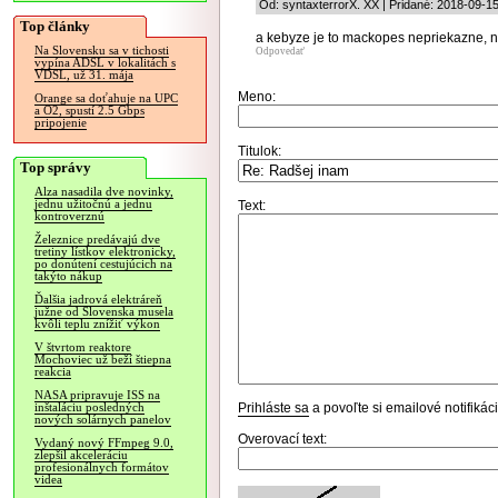
Od: syntaxterrorX. XX | Pridané: 2018-09-1
Top články
a kebyze je to mackopes nepriekazne,
Na Slovensku sa v tichosti
Odpovedať
vypína ADSL v lokalitách s
VDSL, už 31. mája
Meno:
Orange sa doťahuje na UPC
a O2, spustí 2.5 Gbps
pripojenie
Titulok:
Top správy
Alza nasadila dve novinky,
jednu užitočnú a jednu
Text:
kontroverznú
Železnice predávajú dve
tretiny lístkov elektronicky,
po donútení cestujúcich na
takýto nákup
Ďalšia jadrová elektráreň
južne od Slovenska musela
kvôli teplu znížiť výkon
V štvrtom reaktore
Mochoviec už beží štiepna
reakcia
NASA pripravuje ISS na
Prihláste sa
a povoľte si emailové notifiká
inštaláciu posledných
nových solárnych panelov
Overovací text:
Vydaný nový FFmpeg 9.0,
zlepšil akceleráciu
profesionálnych formátov
videa