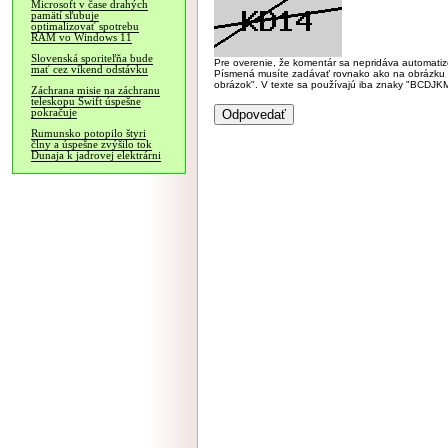
Microsoft v čase drahých
pamätí sľubuje
optimalizovať spotrebu
RAM vo Windows 11
Slovenská sporiteľňa bude
Pre overenie, že komentár sa nepridáva automatizov
mať cez víkend odstávku
Písmená musíte zadávať rovnako ako na obrázku veľk
obrázok". V texte sa používajú iba znaky "BC
Záchrana misie na záchranu
teleskopu Swift úspešne
pokračuje
Rumunsko potopilo štyri
člny a úspešne zvýšilo tok
Dunaja k jadrovej elektrárni