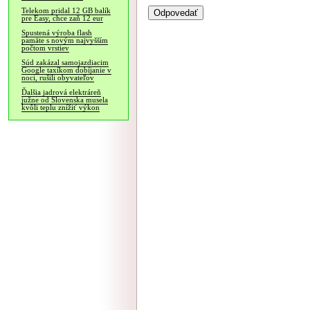
Telekom pridal 12 GB balík
pre Easy, chce zaň 12 eur
Spustená výroba flash
pamäte s novým najvyšším
počtom vrstiev
Súd zakázal samojazdiacim
Google taxíkom dobíjanie v
noci, rušili obyvateľov
Ďalšia jadrová elektráreň
južne od Slovenska musela
kvôli teplu znížiť výkon