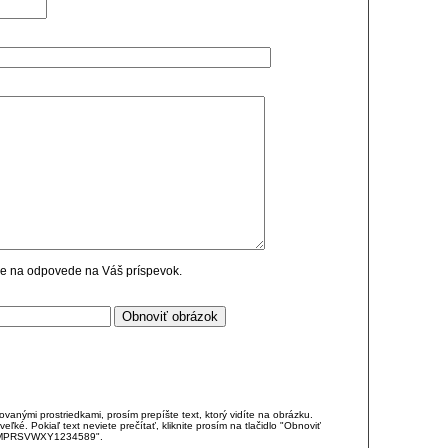
cie na odpovede na Váš príspevok.
anými prostriedkami, prosím prepíšte text, ktorý vidíte na obrázku.
é. Pokiaľ text neviete prečítať, kliknite prosím na tlačidlo "Obnoviť
DJKMPRSVWXY1234589".