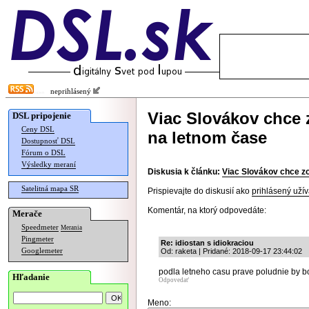
neprihlásený
Viac Slovákov chce 
DSL pripojenie
Ceny DSL
na letnom čase
Dostupnosť DSL
Fórum o DSL
Výsledky meraní
Diskusia k článku:
Viac Slovákov chce zo
Satelitná mapa SR
Prispievajte do diskusií ako
prihlásený užív
Komentár, na ktorý odpovedáte:
Merače
Speedmeter
Merania
Pingmeter
Re: idiostan s idiokraciou
Googlemeter
Od: raketa | Pridané: 2018-09-17 23:44:02
podla letneho casu prave poludnie by bo
Hľadanie
Odpovedať
Meno: