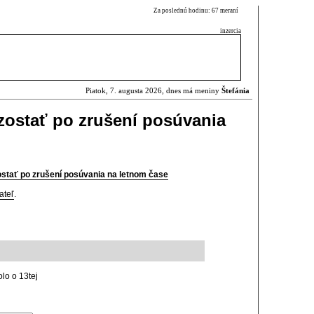
Za poslednú hodinu: 67 meraní
inzercia
Piatok, 7. augusta 2026, dnes má meniny
Štefánia
zostať po zrušení posúvania
stať po zrušení posúvania na letnom čase
ateľ
.
lo o 13tej