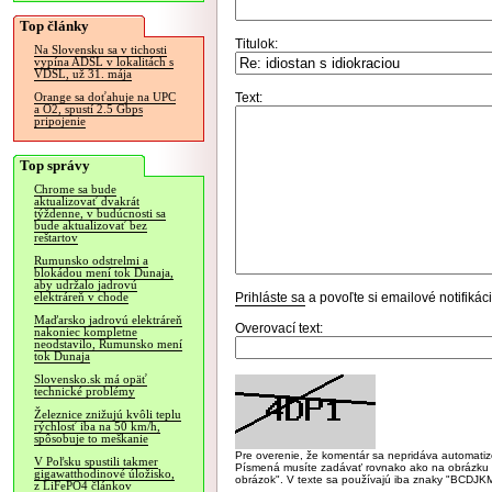
Top články
Titulok:
Na Slovensku sa v tichosti
vypína ADSL v lokalitách s
VDSL, už 31. mája
Text:
Orange sa doťahuje na UPC
a O2, spustí 2.5 Gbps
pripojenie
Top správy
Chrome sa bude
aktualizovať dvakrát
týždenne, v budúcnosti sa
bude aktualizovať bez
reštartov
Rumunsko odstrelmi a
blokádou mení tok Dunaja,
aby udržalo jadrovú
Prihláste sa
a povoľte si emailové notifiká
elektráreň v chode
Maďarsko jadrovú elektráreň
Overovací text:
nakoniec kompletne
neodstavilo, Rumunsko mení
tok Dunaja
Slovensko.sk má opäť
technické problémy
Železnice znižujú kvôli teplu
rýchlosť iba na 50 km/h,
spôsobuje to meškanie
Pre overenie, že komentár sa nepridáva automatizov
V Poľsku spustili takmer
Písmená musíte zadávať rovnako ako na obrázku veľk
gigawatthodinové úložisko,
obrázok". V texte sa používajú iba znaky "BC
z LiFePO4 článkov