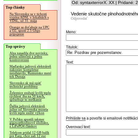
Od: syntaxterrorX. XX | Pridané:
Top články
Vedenie skutočne plnohodnotného 
Na Slovensku sa v tichosti
vypína ADSL v lokalitách s
Odpovedať
VDSL, už 31. mája
Orange sa doťahuje na UPC
a O2, spustí 2.5 Gbps
Meno:
pripojenie
Top správy
Titulok:
Alza nasadila dve novinky,
jednu užitočnú a jednu
kontroverznú
Text:
Maďarsko jadrovú elektráreň
nakoniec kompletne
neodstavilo, Rumunsko mení
tok Dunaja
Slovensko.sk má opäť
technické problémy
Železnice znižujú kvôli teplu
rýchlosť iba na 50 km/h,
spôsobuje to meškanie
Ďalšia jadrová elektráreň
južne od Slovenska musela
kvôli teplu znížiť výkon
Prihláste sa
a povoľte si emailové notifiká
V Poľsku spustili takmer
gigawatthodinové úložisko,
z LiFePO4 článkov
Overovací text:
Telekom pridal 12 GB balík
pre Easy, chce zaň 12 eur