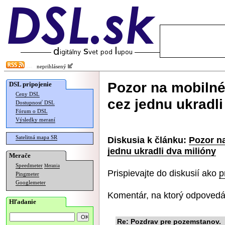
neprihlásený
Pozor na mobilné
DSL pripojenie
Ceny DSL
cez jednu ukradli
Dostupnosť DSL
Fórum o DSL
Výsledky meraní
Satelitná mapa SR
Diskusia k článku:
Pozor n
jednu ukradli dva milióny
Merače
Speedmeter
Merania
Prispievajte do diskusií ako
p
Pingmeter
Googlemeter
Komentár, na ktorý odpovedá
Hľadanie
Re: Pozdrav pre pozemstanov.