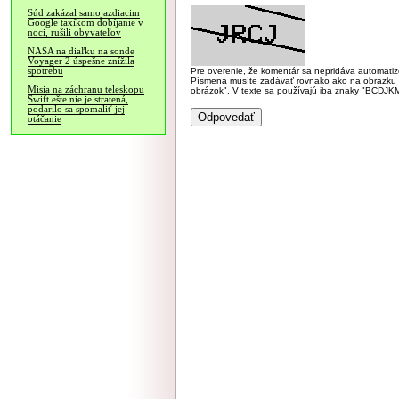
Súd zakázal samojazdiacim
Google taxíkom dobíjanie v
noci, rušili obyvateľov
NASA na diaľku na sonde
Voyager 2 úspešne znížila
spotrebu
Pre overenie, že komentár sa nepridáva automatizov
Písmená musíte zadávať rovnako ako na obrázku veľk
Misia na záchranu teleskopu
obrázok". V texte sa používajú iba znaky "BC
Swift ešte nie je stratená,
podarilo sa spomaliť jej
otáčanie