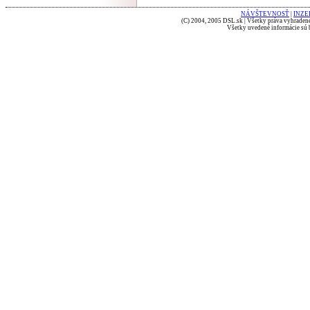
NÁVŠTEVNOSŤ
|
INZE
(C) 2004, 2005 DSL.sk | Všetky práva vyhradené
Všetky uvedené informácie sú b