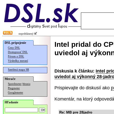
neprihlásený
Intel pridal do C
DSL pripojenie
Ceny DSL
uviedol aj výkon
Dostupnosť DSL
Fórum o DSL
Výsledky meraní
Satelitná mapa SR
Diskusia k článku:
Intel pr
uviedol aj výkonný 28-jadr
Merače
Speedmeter
Merania
Prispievajte do diskusií ako
p
Pingmeter
Googlemeter
Komentár, na ktorý odpovedá
Hľadanie
Re: MB pre 28jadro