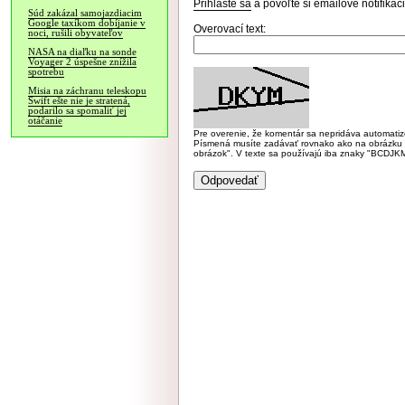
Prihláste sa
a povoľte si emailové notifiká
Súd zakázal samojazdiacim
Google taxíkom dobíjanie v
Overovací text:
noci, rušili obyvateľov
NASA na diaľku na sonde
Voyager 2 úspešne znížila
spotrebu
Misia na záchranu teleskopu
Swift ešte nie je stratená,
podarilo sa spomaliť jej
otáčanie
Pre overenie, že komentár sa nepridáva automatizov
Písmená musíte zadávať rovnako ako na obrázku veľk
obrázok". V texte sa používajú iba znaky "BC