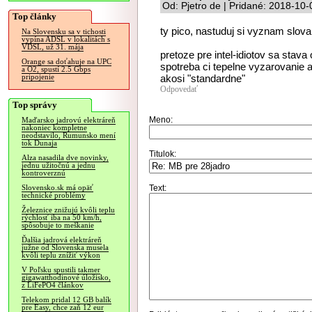
Od: Pjetro de | Pridané: 2018-10
Top články
ty pico, nastuduj si vyznam slov
Na Slovensku sa v tichosti
vypína ADSL v lokalitách s
VDSL, už 31. mája
pretoze pre intel-idiotov sa stav
Orange sa doťahuje na UPC
spotreba ci tepelne vyzarovanie 
a O2, spustí 2.5 Gbps
akosi "standardne"
pripojenie
Odpovedať
Top správy
Meno:
Maďarsko jadrovú elektráreň
nakoniec kompletne
neodstavilo, Rumunsko mení
tok Dunaja
Titulok:
Alza nasadila dve novinky,
jednu užitočnú a jednu
kontroverznú
Text:
Slovensko.sk má opäť
technické problémy
Železnice znižujú kvôli teplu
rýchlosť iba na 50 km/h,
spôsobuje to meškanie
Ďalšia jadrová elektráreň
južne od Slovenska musela
kvôli teplu znížiť výkon
V Poľsku spustili takmer
gigawatthodinové úložisko,
z LiFePO4 článkov
Telekom pridal 12 GB balík
pre Easy, chce zaň 12 eur