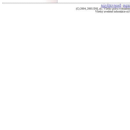
NÁVŠTEVNOSŤ
|
INZE
(C) 2004, 2005 DSL.sk | Všetky práva vyhradené
Všetky uvedené informácie sú b