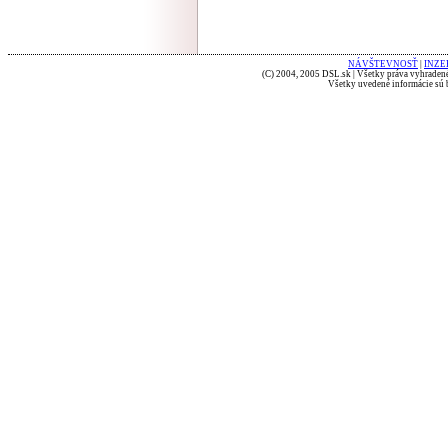
NÁVŠTEVNOSŤ
|
INZE
(C) 2004, 2005 DSL.sk | Všetky práva vyhradené
Všetky uvedené informácie sú b