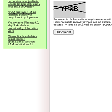
Súd zakázal samojazdiacim
Google taxíkom dobíjanie v
noci, rušili obyvateľov
NASA pripravuje ISS na
inštaláciu posledných
nových solárnych panelov
Pre overenie, že komentár sa nepridáva automatizov
Písmená musíte zadávať rovnako ako na obrázku veľk
Vydaný nový FFmpeg 9.0,
obrázok". V texte sa používajú iba znaky "BC
zlepšil akceleráciu
profesionálnych formátov
videa
Microsoft v čase drahých
pamätí sľubuje
optimalizovať spotrebu
RAM vo Windows 11