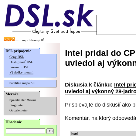
neprihlásený
Intel pridal do C
DSL pripojenie
Ceny DSL
uviedol aj výkon
Dostupnosť DSL
Fórum o DSL
Výsledky meraní
Satelitná mapa SR
Diskusia k článku:
Intel pr
uviedol aj výkonný 28-jadr
Merače
Speedmeter
Merania
Prispievajte do diskusií ako
p
Pingmeter
Googlemeter
Komentár, na ktorý odpovedá
Hľadanie
Intel