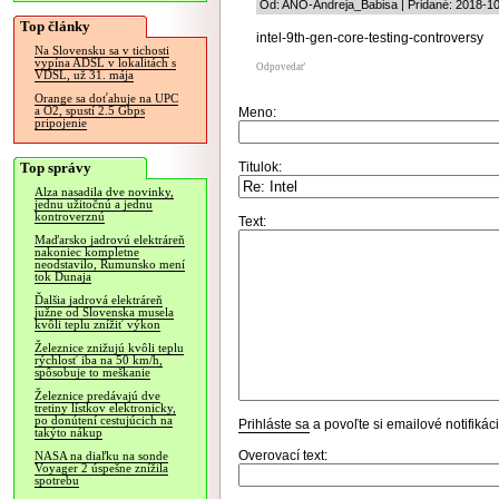
Od: ANO-Andreja_Babisa | Pridané: 2018-10
Top články
intel-9th-gen-core-testing-controversy
Na Slovensku sa v tichosti
vypína ADSL v lokalitách s
Odpovedať
VDSL, už 31. mája
Orange sa doťahuje na UPC
a O2, spustí 2.5 Gbps
Meno:
pripojenie
Top správy
Titulok:
Alza nasadila dve novinky,
jednu užitočnú a jednu
kontroverznú
Text:
Maďarsko jadrovú elektráreň
nakoniec kompletne
neodstavilo, Rumunsko mení
tok Dunaja
Ďalšia jadrová elektráreň
južne od Slovenska musela
kvôli teplu znížiť výkon
Železnice znižujú kvôli teplu
rýchlosť iba na 50 km/h,
spôsobuje to meškanie
Železnice predávajú dve
tretiny lístkov elektronicky,
po donútení cestujúcich na
Prihláste sa
a povoľte si emailové notifiká
takýto nákup
Overovací text:
NASA na diaľku na sonde
Voyager 2 úspešne znížila
spotrebu