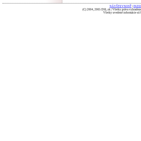
NÁVŠTEVNOSŤ
|
INZE
(C) 2004, 2005 DSL.sk | Všetky práva vyhradené
Všetky uvedené informácie sú b