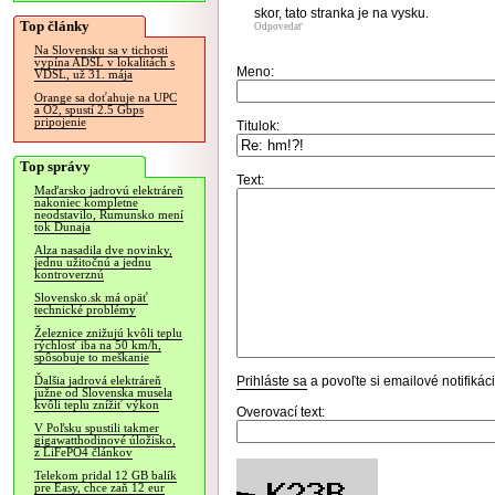
skor, tato stranka je na vysku.
Top články
Odpovedať
Na Slovensku sa v tichosti
vypína ADSL v lokalitách s
Meno:
VDSL, už 31. mája
Orange sa doťahuje na UPC
a O2, spustí 2.5 Gbps
pripojenie
Titulok:
Top správy
Text:
Maďarsko jadrovú elektráreň
nakoniec kompletne
neodstavilo, Rumunsko mení
tok Dunaja
Alza nasadila dve novinky,
jednu užitočnú a jednu
kontroverznú
Slovensko.sk má opäť
technické problémy
Železnice znižujú kvôli teplu
rýchlosť iba na 50 km/h,
spôsobuje to meškanie
Prihláste sa
a povoľte si emailové notifiká
Ďalšia jadrová elektráreň
južne od Slovenska musela
kvôli teplu znížiť výkon
Overovací text:
V Poľsku spustili takmer
gigawatthodinové úložisko,
z LiFePO4 článkov
Telekom pridal 12 GB balík
pre Easy, chce zaň 12 eur