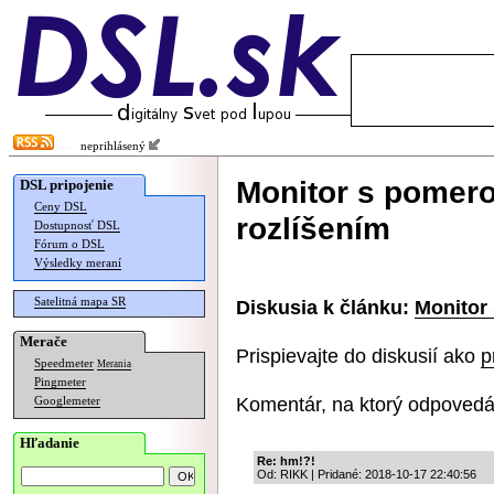
neprihlásený
Monitor s pomero
DSL pripojenie
Ceny DSL
rozlíšením
Dostupnosť DSL
Fórum o DSL
Výsledky meraní
Satelitná mapa SR
Diskusia k článku:
Monitor 
Merače
Prispievajte do diskusií ako
p
Speedmeter
Merania
Pingmeter
Komentár, na ktorý odpovedá
Googlemeter
Hľadanie
Re: hm!?!
Od: RIKK | Pridané: 2018-10-17 22:40:56