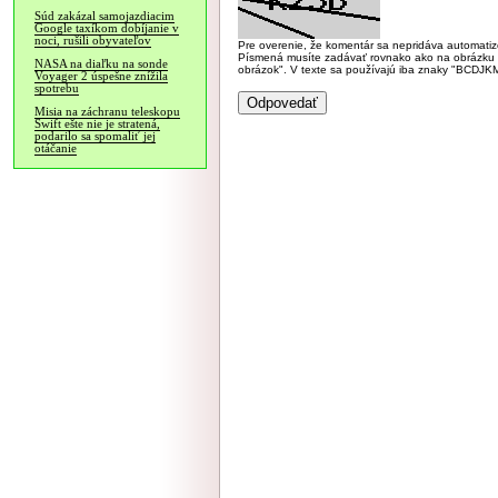
Súd zakázal samojazdiacim
Google taxíkom dobíjanie v
noci, rušili obyvateľov
Pre overenie, že komentár sa nepridáva automatizov
Písmená musíte zadávať rovnako ako na obrázku veľk
NASA na diaľku na sonde
obrázok". V texte sa používajú iba znaky "BC
Voyager 2 úspešne znížila
spotrebu
Misia na záchranu teleskopu
Swift ešte nie je stratená,
podarilo sa spomaliť jej
otáčanie