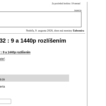
Za poslednú hodinu: 59 meraní
inzercia
Nedeľa, 9. augusta 2026, dnes má meniny
Ľubomíra
2 : 9 a 1440p rozlíšením
: 9 a 1440p rozlíšením
ateľ
.
8:09
teria