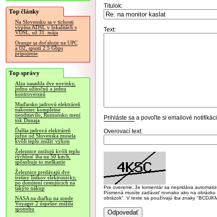
Titulok:
Top články
Na Slovensku sa v tichosti
vypína ADSL v lokalitách s
Text:
VDSL, už 31. mája
Orange sa doťahuje na UPC
a O2, spustí 2.5 Gbps
pripojenie
Top správy
Alza nasadila dve novinky,
jednu užitočnú a jednu
kontroverznú
Maďarsko jadrovú elektráreň
nakoniec kompletne
neodstavilo, Rumunsko mení
Prihláste sa
a povoľte si emailové notifiká
tok Dunaja
Ďalšia jadrová elektráreň
Overovací text:
južne od Slovenska musela
kvôli teplu znížiť výkon
Železnice znižujú kvôli teplu
rýchlosť iba na 50 km/h,
spôsobuje to meškanie
Železnice predávajú dve
tretiny lístkov elektronicky,
po donútení cestujúcich na
Pre overenie, že komentár sa nepridáva automatizov
takýto nákup
Písmená musíte zadávať rovnako ako na obrázku veľk
obrázok". V texte sa používajú iba znaky "BC
NASA na diaľku na sonde
Voyager 2 úspešne znížila
spotrebu