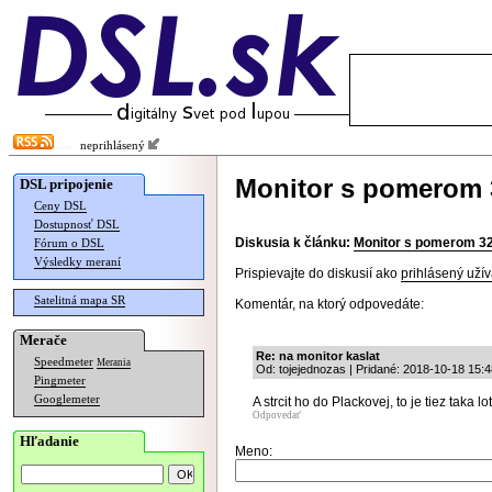
neprihlásený
Monitor s pomerom 3
DSL pripojenie
Ceny DSL
Dostupnosť DSL
Diskusia k článku:
Monitor s pomerom 32 
Fórum o DSL
Výsledky meraní
Prispievajte do diskusií ako
prihlásený užív
Satelitná mapa SR
Komentár, na ktorý odpovedáte:
Merače
Re: na monitor kaslat
Speedmeter
Merania
Od: tojejednozas | Pridané: 2018-10-18 15:4
Pingmeter
Googlemeter
A strcit ho do Plackovej, to je tiez taka lo
Odpovedať
Hľadanie
Meno: