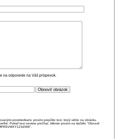
cie na odpovede na Váš príspevok.
anými prostriedkami, prosím prepíšte text, ktorý vidíte na obrázku.
é. Pokiaľ text neviete prečítať, kliknite prosím na tlačidlo "Obnoviť
DJKMPRSVWXY1234589".