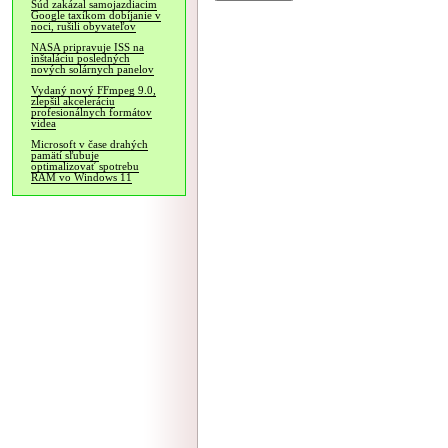
Súd zakázal samojazdiacim
Google taxíkom dobíjanie v
noci, rušili obyvateľov
NASA pripravuje ISS na
inštaláciu posledných
nových solárnych panelov
Vydaný nový FFmpeg 9.0,
zlepšil akceleráciu
profesionálnych formátov
videa
Microsoft v čase drahých
pamätí sľubuje
optimalizovať spotrebu
RAM vo Windows 11