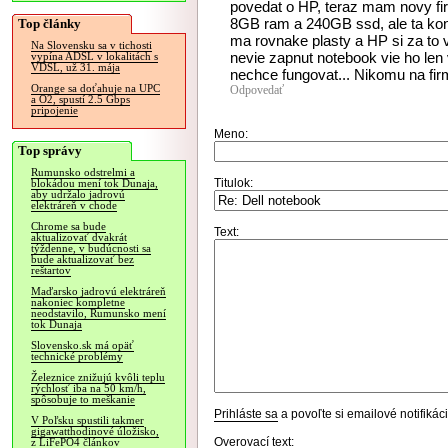
povedat o HP, teraz mam novy fi
8GB ram a 240GB ssd, ale ta kons
Top články
ma rovnake plasty a HP si za to 
Na Slovensku sa v tichosti
nevie zapnut notebook vie ho len
vypína ADSL v lokalitách s
VDSL, už 31. mája
nechce fungovat... Nikomu na firm
Orange sa doťahuje na UPC
Odpovedať
a O2, spustí 2.5 Gbps
pripojenie
Meno:
Top správy
Rumunsko odstrelmi a
Titulok:
blokádou mení tok Dunaja,
aby udržalo jadrovú
elektráreň v chode
Chrome sa bude
Text:
aktualizovať dvakrát
týždenne, v budúcnosti sa
bude aktualizovať bez
reštartov
Maďarsko jadrovú elektráreň
nakoniec kompletne
neodstavilo, Rumunsko mení
tok Dunaja
Slovensko.sk má opäť
technické problémy
Železnice znižujú kvôli teplu
rýchlosť iba na 50 km/h,
spôsobuje to meškanie
Prihláste sa
a povoľte si emailové notifiká
V Poľsku spustili takmer
gigawatthodinové úložisko,
Overovací text:
z LiFePO4 článkov