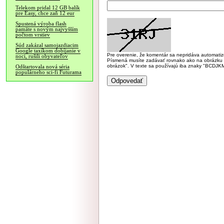
Telekom pridal 12 GB balík
pre Easy, chce zaň 12 eur
Spustená výroba flash
pamäte s novým najvyšším
počtom vrstiev
Súd zakázal samojazdiacim
Google taxíkom dobíjanie v
Pre overenie, že komentár sa nepridáva automatizov
noci, rušili obyvateľov
Písmená musíte zadávať rovnako ako na obrázku veľk
obrázok". V texte sa používajú iba znaky "BC
Odštartovala nová séria
populárneho sci-fi Futurama