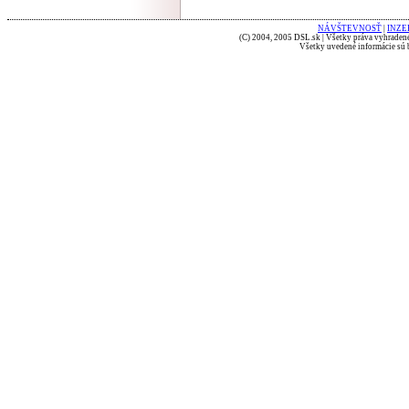
NÁVŠTEVNOSŤ
|
INZE
(C) 2004, 2005 DSL.sk | Všetky práva vyhradené
Všetky uvedené informácie sú b