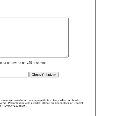
cie na odpovede na Váš príspevok.
anými prostriedkami, prosím prepíšte text, ktorý vidíte na obrázku.
é. Pokiaľ text neviete prečítať, kliknite prosím na tlačidlo "Obnoviť
DJKMPRSVWXY1234589".