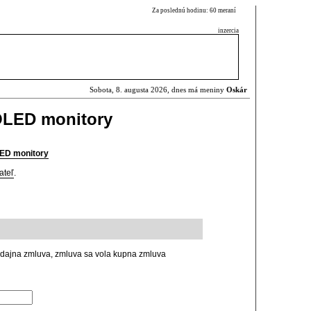
Za poslednú hodinu: 60 meraní
inzercia
Sobota, 8. augusta 2026, dnes má meniny
Oskár
 OLED monitory
LED monitory
ateľ
.
dajna zmluva, zmluva sa vola kupna zmluva