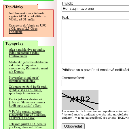
Titulok:
Top články
Na Slovensku sa v tichosti
vypína ADSL v lokalitách s
Text:
VDSL, už 31. mája
Orange sa doťahuje na UPC
a O2, spustí 2.5 Gbps
pripojenie
Top správy
Alza nasadila dve novinky,
jednu užitočnú a jednu
kontroverznú
Maďarsko jadrovú elektráreň
nakoniec kompletne
neodstavilo, Rumunsko mení
Prihláste sa
a povoľte si emailové notifiká
tok Dunaja
Slovensko.sk má opäť
Overovací text:
technické problémy
Železnice znižujú kvôli teplu
rýchlosť iba na 50 km/h,
spôsobuje to meškanie
Ďalšia jadrová elektráreň
južne od Slovenska musela
kvôli teplu znížiť výkon
Pre overenie, že komentár sa nepridáva automatizov
V Poľsku spustili takmer
Písmená musíte zadávať rovnako ako na obrázku veľk
gigawatthodinové úložisko,
obrázok". V texte sa používajú iba znaky "BC
z LiFePO4 článkov
Telekom pridal 12 GB balík
pre Easy, chce zaň 12 eur