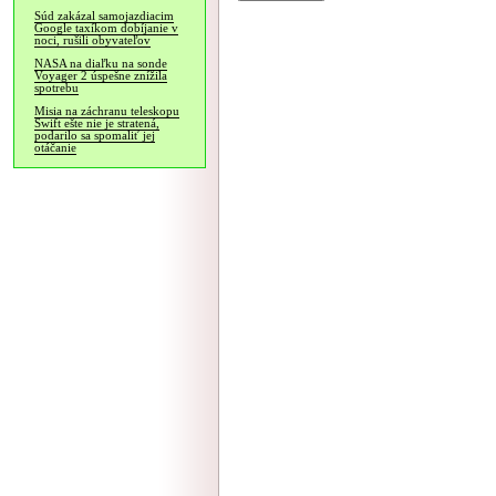
Súd zakázal samojazdiacim
Google taxíkom dobíjanie v
noci, rušili obyvateľov
NASA na diaľku na sonde
Voyager 2 úspešne znížila
spotrebu
Misia na záchranu teleskopu
Swift ešte nie je stratená,
podarilo sa spomaliť jej
otáčanie