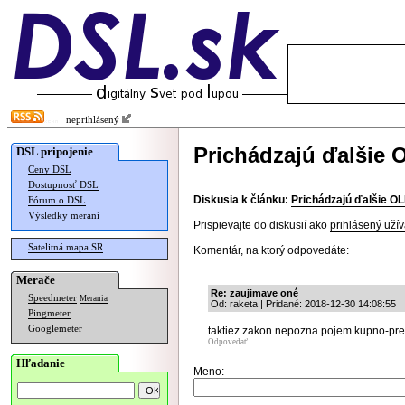
neprihlásený
Prichádzajú ďalšie
DSL pripojenie
Ceny DSL
Dostupnosť DSL
Diskusia k článku:
Prichádzajú ďalšie O
Fórum o DSL
Výsledky meraní
Prispievajte do diskusií ako
prihlásený užív
Satelitná mapa SR
Komentár, na ktorý odpovedáte:
Merače
Re: zaujimave oné
Speedmeter
Merania
Od: raketa | Pridané: 2018-12-30 14:08:55
Pingmeter
Googlemeter
taktiez zakon nepozna pojem kupno-pre
Odpovedať
Hľadanie
Meno: