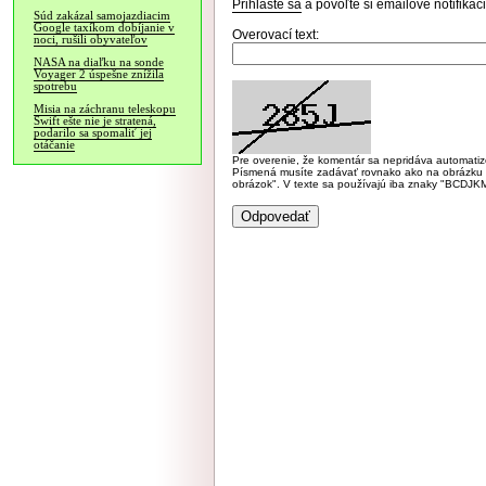
Prihláste sa
a povoľte si emailové notifiká
Súd zakázal samojazdiacim
Google taxíkom dobíjanie v
Overovací text:
noci, rušili obyvateľov
NASA na diaľku na sonde
Voyager 2 úspešne znížila
spotrebu
Misia na záchranu teleskopu
Swift ešte nie je stratená,
podarilo sa spomaliť jej
otáčanie
Pre overenie, že komentár sa nepridáva automatizov
Písmená musíte zadávať rovnako ako na obrázku veľk
obrázok". V texte sa používajú iba znaky "BC