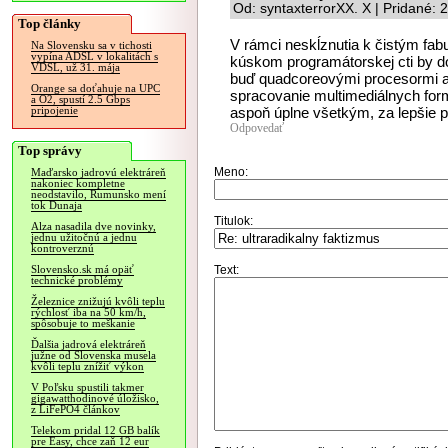
Od: syntaxterrorXX. X | Pridané:
Top články
V rámci neskĺznutia k čistým fab
Na Slovensku sa v tichosti
vypína ADSL v lokalitách s
kúskom programátorskej cti by do
VDSL, už 31. mája
buď quadcoreovými procesormi a
Orange sa doťahuje na UPC
spracovanie multimediálnych form
a O2, spustí 2.5 Gbps
aspoň úplne všetkým, za lepšie 
pripojenie
Odpovedať
Top správy
Meno:
Maďarsko jadrovú elektráreň
nakoniec kompletne
neodstavilo, Rumunsko mení
tok Dunaja
Titulok:
Alza nasadila dve novinky,
jednu užitočnú a jednu
kontroverznú
Text:
Slovensko.sk má opäť
technické problémy
Železnice znižujú kvôli teplu
rýchlosť iba na 50 km/h,
spôsobuje to meškanie
Ďalšia jadrová elektráreň
južne od Slovenska musela
kvôli teplu znížiť výkon
V Poľsku spustili takmer
gigawatthodinové úložisko,
z LiFePO4 článkov
Telekom pridal 12 GB balík
pre Easy, chce zaň 12 eur