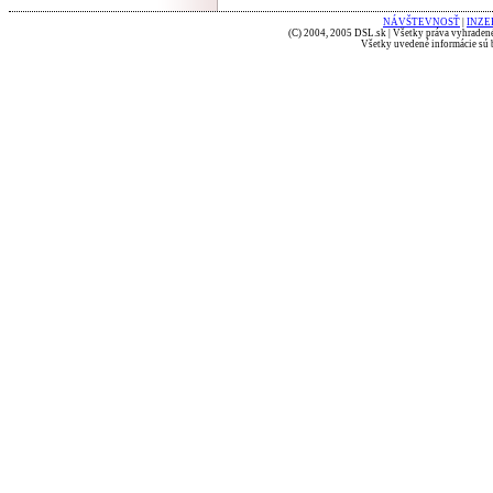
NÁVŠTEVNOSŤ
|
INZE
(C) 2004, 2005 DSL.sk | Všetky práva vyhradené
Všetky uvedené informácie sú b