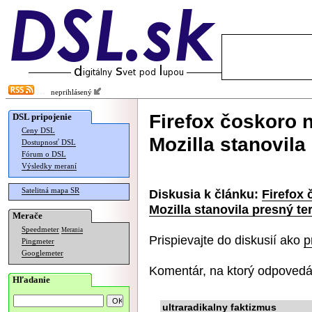
neprihlásený
Firefox čoskoro 
DSL pripojenie
Ceny DSL
Mozilla stanovila
Dostupnosť DSL
Fórum o DSL
Výsledky meraní
Satelitná mapa SR
Diskusia k článku:
Firefox
Mozilla stanovila presný te
Merače
Speedmeter
Merania
Prispievajte do diskusií ako
p
Pingmeter
Googlemeter
Komentár, na ktorý odpovedá
Hľadanie
ultraradikalny faktizmus