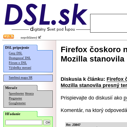
neprihlásený
Firefox čoskoro 
DSL pripojenie
Ceny DSL
Mozilla stanovila
Dostupnosť DSL
Fórum o DSL
Výsledky meraní
Satelitná mapa SR
Diskusia k článku:
Firefox
Mozilla stanovila presný te
Merače
Speedmeter
Merania
Prispievajte do diskusií ako
p
Pingmeter
Googlemeter
Komentár, na ktorý odpovedá
Hľadanie
Re: J3847