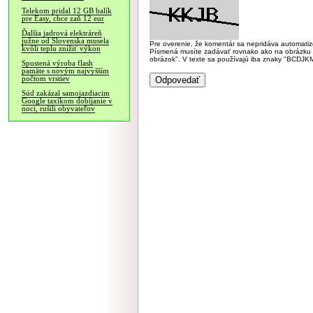
Telekom pridal 12 GB balík
pre Easy, chce zaň 12 eur
Ďalšia jadrová elektráreň
južne od Slovenska musela
Pre overenie, že komentár sa nepridáva automatizov
kvôli teplu znížiť výkon
Písmená musíte zadávať rovnako ako na obrázku veľk
obrázok". V texte sa používajú iba znaky "BC
Spustená výroba flash
pamäte s novým najvyšším
počtom vrstiev
Súd zakázal samojazdiacim
Google taxíkom dobíjanie v
noci, rušili obyvateľov