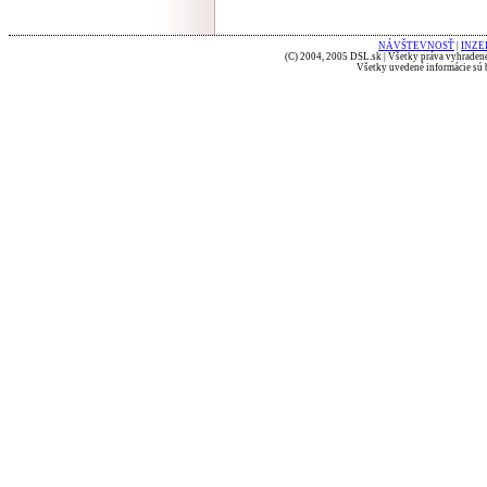
NÁVŠTEVNOSŤ
|
INZE
(C) 2004, 2005 DSL.sk | Všetky práva vyhradené
Všetky uvedené informácie sú b