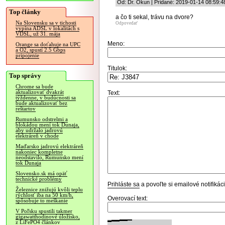
Od: Dr. Okun | Pridané: 2019-01-14 08:59:4
Top články
a čo ti sekal, trávu na dvore?
Na Slovensku sa v tichosti
Odpovedať
vypína ADSL v lokalitách s
VDSL, už 31. mája
Meno:
Orange sa doťahuje na UPC
a O2, spustí 2.5 Gbps
pripojenie
Titulok:
Top správy
Chrome sa bude
aktualizovať dvakrát
Text:
týždenne, v budúcnosti sa
bude aktualizovať bez
reštartov
Rumunsko odstrelmi a
blokádou mení tok Dunaja,
aby udržalo jadrovú
elektráreň v chode
Maďarsko jadrovú elektráreň
nakoniec kompletne
neodstavilo, Rumunsko mení
tok Dunaja
Slovensko.sk má opäť
technické problémy
Prihláste sa
a povoľte si emailové notifiká
Železnice znižujú kvôli teplu
rýchlosť iba na 50 km/h,
Overovací text:
spôsobuje to meškanie
V Poľsku spustili takmer
gigawatthodinové úložisko,
z LiFePO4 článkov