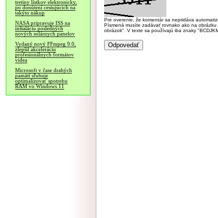
tretiny lístkov elektronicky,
po donútení cestujúcich na
takýto nákup
Pre overenie, že komentár sa nepridáva automatizov
NASA pripravuje ISS na
Písmená musíte zadávať rovnako ako na obrázku veľk
inštaláciu posledných
obrázok". V texte sa používajú iba znaky "BC
nových solárnych panelov
Vydaný nový FFmpeg 9.0,
zlepšil akceleráciu
profesionálnych formátov
videa
Microsoft v čase drahých
pamätí sľubuje
optimalizovať spotrebu
RAM vo Windows 11