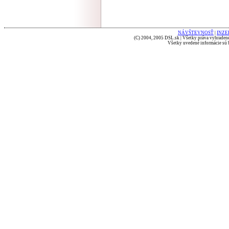
NÁVŠTEVNOSŤ
|
INZE
(C) 2004, 2005 DSL.sk | Všetky práva vyhradené
Všetky uvedené informácie sú b