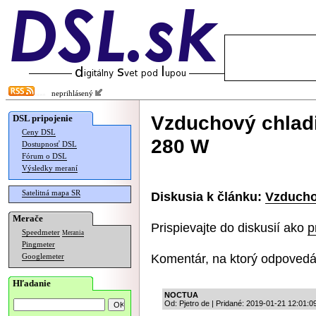
neprihlásený
Vzduchový chlad
DSL pripojenie
Ceny DSL
280 W
Dostupnosť DSL
Fórum o DSL
Výsledky meraní
Satelitná mapa SR
Diskusia k článku:
Vzducho
Merače
Prispievajte do diskusií ako
p
Speedmeter
Merania
Pingmeter
Komentár, na ktorý odpovedá
Googlemeter
Hľadanie
NOCTUA
Od: Pjetro de | Pridané: 2019-01-21 12:01:0