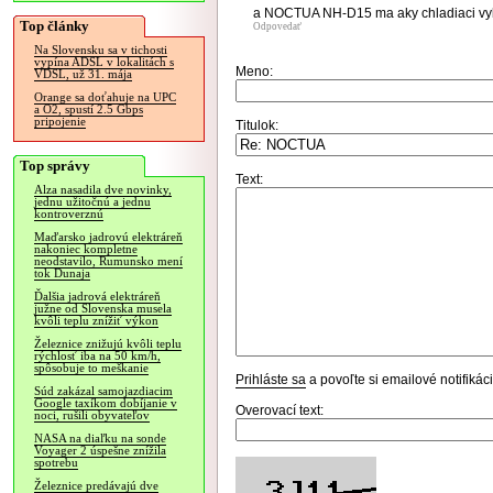
a NOCTUA NH-D15 ma aky chladiaci v
Top články
Odpovedať
Na Slovensku sa v tichosti
vypína ADSL v lokalitách s
Meno:
VDSL, už 31. mája
Orange sa doťahuje na UPC
a O2, spustí 2.5 Gbps
pripojenie
Titulok:
Top správy
Text:
Alza nasadila dve novinky,
jednu užitočnú a jednu
kontroverznú
Maďarsko jadrovú elektráreň
nakoniec kompletne
neodstavilo, Rumunsko mení
tok Dunaja
Ďalšia jadrová elektráreň
južne od Slovenska musela
kvôli teplu znížiť výkon
Železnice znižujú kvôli teplu
rýchlosť iba na 50 km/h,
spôsobuje to meškanie
Prihláste sa
a povoľte si emailové notifiká
Súd zakázal samojazdiacim
Google taxíkom dobíjanie v
Overovací text:
noci, rušili obyvateľov
NASA na diaľku na sonde
Voyager 2 úspešne znížila
spotrebu
Železnice predávajú dve