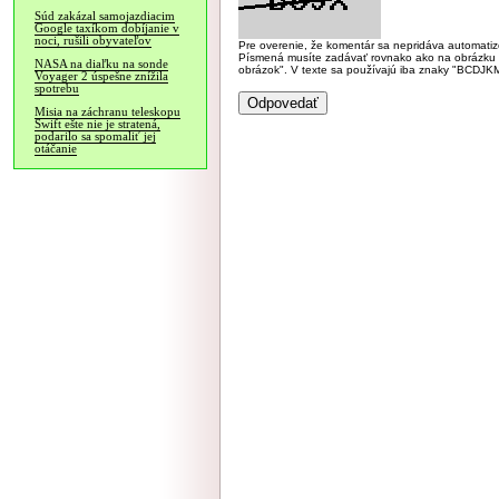
Súd zakázal samojazdiacim
Google taxíkom dobíjanie v
noci, rušili obyvateľov
Pre overenie, že komentár sa nepridáva automatizov
Písmená musíte zadávať rovnako ako na obrázku veľk
NASA na diaľku na sonde
obrázok". V texte sa používajú iba znaky "BC
Voyager 2 úspešne znížila
spotrebu
Misia na záchranu teleskopu
Swift ešte nie je stratená,
podarilo sa spomaliť jej
otáčanie