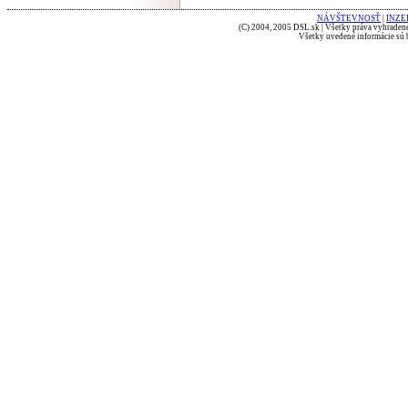
NÁVŠTEVNOSŤ
|
INZE
(C) 2004, 2005 DSL.sk | Všetky práva vyhradené
Všetky uvedené informácie sú b