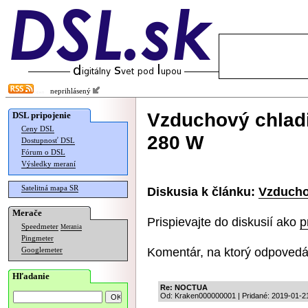
neprihlásený
Vzduchový chlad
DSL pripojenie
Ceny DSL
280 W
Dostupnosť DSL
Fórum o DSL
Výsledky meraní
Satelitná mapa SR
Diskusia k článku:
Vzducho
Merače
Prispievajte do diskusií ako
p
Speedmeter
Merania
Pingmeter
Komentár, na ktorý odpovedá
Googlemeter
Hľadanie
Re: NOCTUA
Od: Kraken000000001 | Pridané: 2019-01-2