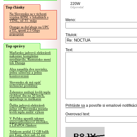
220W
Top články
Odpovedať
Na Slovensku sa v tichosti
vypína ADSL v lokalitách s
Meno:
VDSL, už 31. mája
Orange sa doťahuje na UPC
a O2, spustí 2.5 Gbps
pripojenie
Titulok:
Top správy
Text:
Maďarsko jadrovú elektráreň
nakoniec kompletne
neodstavilo, Rumunsko mení
tok Dunaja
Alza nasadila dve novinky,
jednu užitočnú a jednu
kontroverznú
Slovensko.sk má opäť
technické problémy
Železnice znižujú kvôli teplu
rýchlosť iba na 50 km/h,
spôsobuje to meškanie
Prihláste sa
a povoľte si emailové notifiká
Ďalšia jadrová elektráreň
južne od Slovenska musela
kvôli teplu znížiť výkon
Overovací text:
V Poľsku spustili takmer
gigawatthodinové úložisko,
z LiFePO4 článkov
Telekom pridal 12 GB balík
pre Easy, chce zaň 12 eur