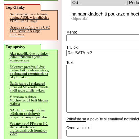
Od: __________________ | Prida
Top články
na naprikladoch ti poukazem hoci
Na Slovensku sa v tichosti
vypína ADSL v lokalitách s
Odpovedať
VDSL, už 31. mája
Orange sa doťahuje na UPC
a O2, spustí 2.5 Gbps
Meno:
pripojenie
Top správy
Titulok:
Alza nasadila dve novinky,
jednu užitočnú a jednu
kontroverznú
Text:
Železnice predávajú dve
tretiny lístkov elektronicky,
po donútení cestujúcich na
takýto nákup
Ďalšia jadrová elektráreň
južne od Slovenska musela
kvôli teplu znížiť výkon
V štvrtom reaktore
Mochoviec už beží štiepna
reakcia
NASA pripravuje ISS na
inštaláciu posledných
nových solárnych panelov
Prihláste sa
a povoľte si emailové notifiká
Vydaný nový FFmpeg 9.0,
zlepšil akceleráciu
Overovací text:
profesionálnych formátov
videa