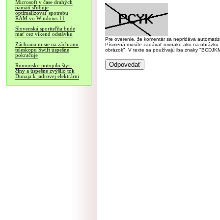
Microsoft v čase drahých
pamätí sľubuje
optimalizovať spotrebu
RAM vo Windows 11
Slovenská sporiteľňa bude
mať cez víkend odstávku
Pre overenie, že komentár sa nepridáva automatizov
Záchrana misie na záchranu
Písmená musíte zadávať rovnako ako na obrázku veľk
teleskopu Swift úspešne
obrázok". V texte sa používajú iba znaky "BC
pokračuje
Rumunsko potopilo štyri
člny a úspešne zvýšilo tok
Dunaja k jadrovej elektrárni