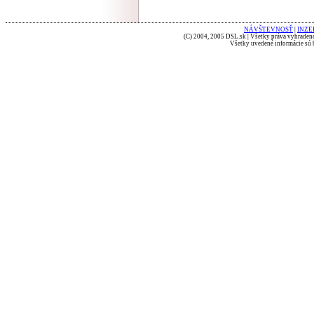
NÁVŠTEVNOSŤ
|
INZE
(C) 2004, 2005 DSL.sk | Všetky práva vyhradené
Všetky uvedené informácie sú b