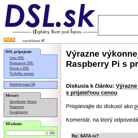
neprihlásený
Výrazne výkonnej
DSL pripojenie
Ceny DSL
Raspberry Pi s p
Dostupnosť DSL
Fórum o DSL
Výsledky meraní
Satelitná mapa SR
Diskusia k článku:
Výrazne
s prijateľnou cenou
Merače
Speedmeter
Merania
Prispievajte do diskusií ako
p
Pingmeter
Googlemeter
Komentár, na ktorý odpovedá
Hľadanie
Re: SATA ni?