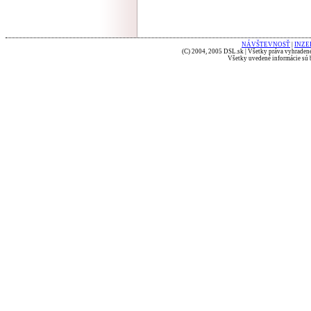
NÁVŠTEVNOSŤ
|
INZE
(C) 2004, 2005 DSL.sk | Všetky práva vyhradené
Všetky uvedené informácie sú b