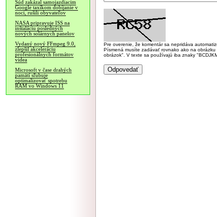
Súd zakázal samojazdiacim
Google taxíkom dobíjanie v
noci, rušili obyvateľov
NASA pripravuje ISS na
inštaláciu posledných
nových solárnych panelov
Vydaný nový FFmpeg 9.0,
Pre overenie, že komentár sa nepridáva automatizov
zlepšil akceleráciu
Písmená musíte zadávať rovnako ako na obrázku veľk
profesionálnych formátov
obrázok". V texte sa používajú iba znaky "BC
videa
Microsoft v čase drahých
pamätí sľubuje
optimalizovať spotrebu
RAM vo Windows 11