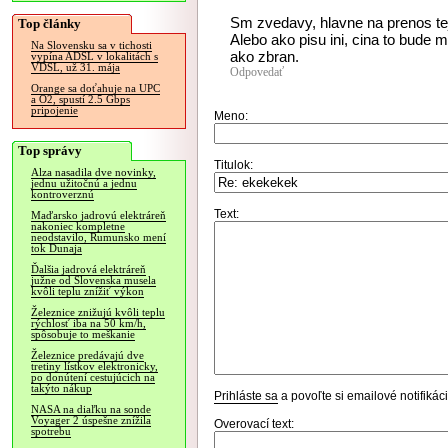
Sm zvedavy, hlavne na prenos tej
Top články
Alebo ako pisu ini, cina to bude m
Na Slovensku sa v tichosti
ako zbran.
vypína ADSL v lokalitách s
VDSL, už 31. mája
Odpovedať
Orange sa doťahuje na UPC
a O2, spustí 2.5 Gbps
pripojenie
Meno:
Top správy
Titulok:
Alza nasadila dve novinky,
jednu užitočnú a jednu
kontroverznú
Text:
Maďarsko jadrovú elektráreň
nakoniec kompletne
neodstavilo, Rumunsko mení
tok Dunaja
Ďalšia jadrová elektráreň
južne od Slovenska musela
kvôli teplu znížiť výkon
Železnice znižujú kvôli teplu
rýchlosť iba na 50 km/h,
spôsobuje to meškanie
Železnice predávajú dve
tretiny lístkov elektronicky,
po donútení cestujúcich na
takýto nákup
Prihláste sa
a povoľte si emailové notifiká
NASA na diaľku na sonde
Voyager 2 úspešne znížila
Overovací text:
spotrebu