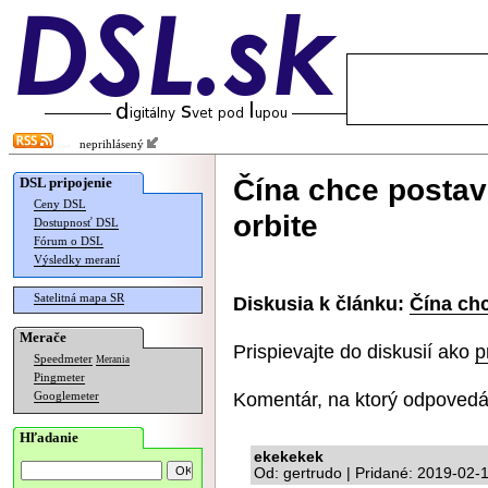
neprihlásený
Čína chce postavi
DSL pripojenie
Ceny DSL
orbite
Dostupnosť DSL
Fórum o DSL
Výsledky meraní
Satelitná mapa SR
Diskusia k článku:
Čína chc
Merače
Prispievajte do diskusií ako
p
Speedmeter
Merania
Pingmeter
Komentár, na ktorý odpovedá
Googlemeter
Hľadanie
ekekekek
Od: gertrudo | Pridané: 2019-02-