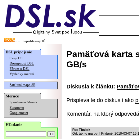
neprihlásený
Pamäťová karta s
DSL pripojenie
Ceny DSL
GB/s
Dostupnosť DSL
Fórum o DSL
Výsledky meraní
Satelitná mapa SR
Diskusia k článku:
Pamäťov
Merače
Prispievajte do diskusií ako
p
Speedmeter
Merania
Pingmeter
Komentár, na ktorý odpovedá
Googlemeter
Hľadanie
Re: Titulok
Od: tak to ma byt | Pridané: 2019-03-07 15: