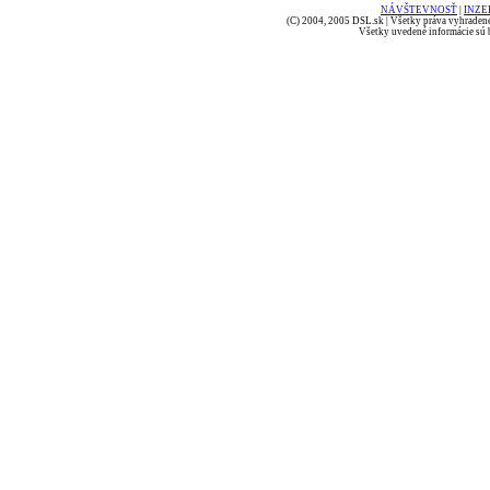
NÁVŠTEVNOSŤ
|
INZE
(C) 2004, 2005 DSL.sk | Všetky práva vyhradené
Všetky uvedené informácie sú b