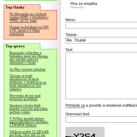
Plus za smajlika
Top články
Odpovedať
Na Slovensku sa v tichosti
vypína ADSL v lokalitách s
Meno:
VDSL, už 31. mája
Orange sa doťahuje na UPC
a O2, spustí 2.5 Gbps
pripojenie
Titulok:
Top správy
Text:
Rumunsko odstrelmi a
blokádou mení tok Dunaja,
aby udržalo jadrovú
elektráreň v chode
Joj Play výrazne zdražuje
Chrome sa bude
aktualizovať dvakrát
týždenne, v budúcnosti sa
bude aktualizovať bez
reštartov
Slovensko.sk má opäť
technické problémy
Prihláste sa
a povoľte si emailové notifiká
Spustená výroba flash
pamäte s novým najvyšším
počtom vrstiev
Overovací text:
V Poľsku spustili takmer
gigawatthodinové úložisko,
z LiFePO4 článkov
Telekom pridal 12 GB balík
pre Easy, chce zaň 12 eur