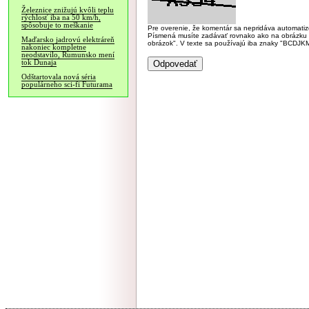
Železnice znižujú kvôli teplu
rýchlosť iba na 50 km/h,
spôsobuje to meškanie
Pre overenie, že komentár sa nepridáva automatizov
Písmená musíte zadávať rovnako ako na obrázku veľk
Maďarsko jadrovú elektráreň
obrázok". V texte sa používajú iba znaky "BC
nakoniec kompletne
neodstavilo, Rumunsko mení
tok Dunaja
Odštartovala nová séria
populárneho sci-fi Futurama