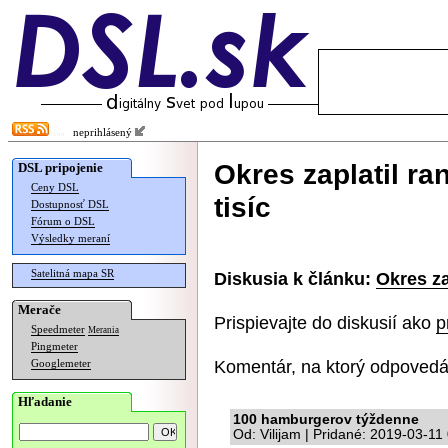
neprihlásený
Okres zaplatil r
DSL pripojenie
Ceny DSL
tisíc
Dostupnosť DSL
Fórum o DSL
Výsledky meraní
Satelitná mapa SR
Diskusia k článku:
Okres za
Merače
Prispievajte do diskusií ako
p
Speedmeter
Merania
Pingmeter
Komentár, na ktorý odpovedá
Googlemeter
Hľadanie
100 hamburgerov týždenne
Od: Vilijam | Pridané: 2019-03-11