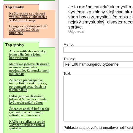
Je to možno cynické ale myslím, 
Top články
systému zo zálohy stojí viac ako 
Na Slovensku sa v tichosti
súdruhovia zamyslieť, čo robia z
vypína ADSL v lokalitách s
VDSL, už 31. mája
nejaký zmysluplný "disaster recove
správe.
Orange sa doťahuje na UPC
a O2, spustí 2.5 Gbps
Odpovedať
pripojenie
Top správy
Meno:
Alza nasadila dve novinky,
jednu užitočnú a jednu
kontroverznú
Titulok:
Maďarsko jadrovú elektráreň
nakoniec kompletne
neodstavilo, Rumunsko mení
Text:
tok Dunaja
Železnice predávajú dve
tretiny lístkov elektronicky,
po donútení cestujúcich na
takýto nákup
Ďalšia jadrová elektráreň
južne od Slovenska musela
kvôli teplu znížiť výkon
Železnice znižujú kvôli teplu
rýchlosť iba na 50 km/h,
spôsobuje to meškanie
NASA na diaľku na sonde
Voyager 2 úspešne znížila
Prihláste sa
a povoľte si emailové notifiká
spotrebu