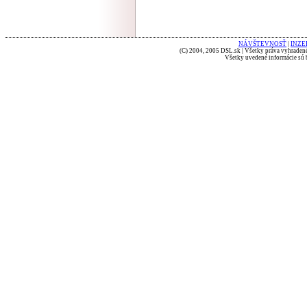
NÁVŠTEVNOSŤ
|
INZE
(C) 2004, 2005 DSL.sk | Všetky práva vyhradené
Všetky uvedené informácie sú b