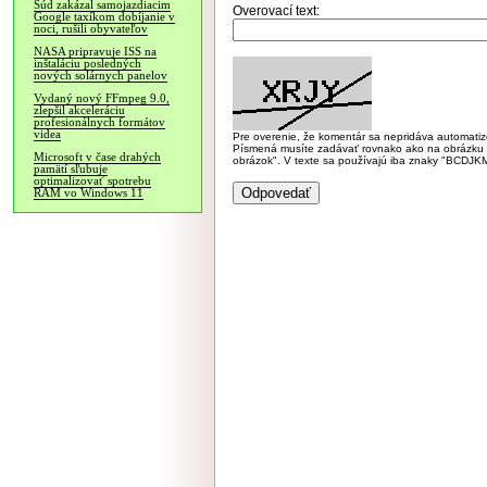
Súd zakázal samojazdiacim
Overovací text:
Google taxíkom dobíjanie v
noci, rušili obyvateľov
NASA pripravuje ISS na
inštaláciu posledných
nových solárnych panelov
Vydaný nový FFmpeg 9.0,
zlepšil akceleráciu
profesionálnych formátov
videa
Pre overenie, že komentár sa nepridáva automatizov
Písmená musíte zadávať rovnako ako na obrázku veľk
Microsoft v čase drahých
obrázok". V texte sa používajú iba znaky "BC
pamätí sľubuje
optimalizovať spotrebu
RAM vo Windows 11