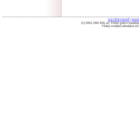
NÁVŠTEVNOSŤ
|
INZE
(C) 2004, 2005 DSL.sk | Všetky práva vyhradené
Všetky uvedené informácie sú b