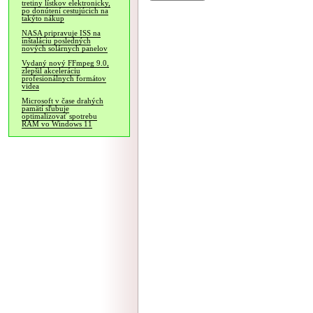
tretiny lístkov elektronicky,
po donútení cestujúcich na
takýto nákup
NASA pripravuje ISS na
inštaláciu posledných
nových solárnych panelov
Vydaný nový FFmpeg 9.0,
zlepšil akceleráciu
profesionálnych formátov
videa
Microsoft v čase drahých
pamätí sľubuje
optimalizovať spotrebu
RAM vo Windows 11