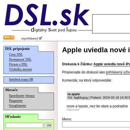
neprihlásený
Apple uviedla nové 
DSL pripojenie
Ceny DSL
Dostupnosť DSL
Diskusia k článku:
Apple uviedla nové iP
Fórum o DSL
Výsledky meraní
Prispievajte do diskusií ako
prihlásený užív
Satelitná mapa SR
Komentár, na ktorý odpovedáte:
Merače
ta apple
Speedmeter
Merania
Od: fagfdsgsg | Pridané: 2019-03-18 14:30:
Pingmeter
Googlemeter
nove a lepsie, nez tie stare a podradne
Odpovedať
Hľadanie
Meno: