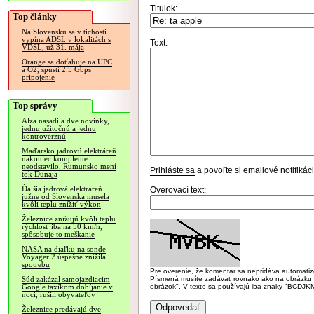
Titulok:
Top články
Na Slovensku sa v tichosti
vypína ADSL v lokalitách s
Text:
VDSL, už 31. mája
Orange sa doťahuje na UPC
a O2, spustí 2.5 Gbps
pripojenie
Top správy
Alza nasadila dve novinky,
jednu užitočnú a jednu
kontroverznú
Maďarsko jadrovú elektráreň
nakoniec kompletne
neodstavilo, Rumunsko mení
Prihláste sa
a povoľte si emailové notifiká
tok Dunaja
Ďalšia jadrová elektráreň
Overovací text:
južne od Slovenska musela
kvôli teplu znížiť výkon
Železnice znižujú kvôli teplu
rýchlosť iba na 50 km/h,
spôsobuje to meškanie
NASA na diaľku na sonde
Voyager 2 úspešne znížila
spotrebu
Pre overenie, že komentár sa nepridáva automatizov
Písmená musíte zadávať rovnako ako na obrázku veľk
Súd zakázal samojazdiacim
obrázok". V texte sa používajú iba znaky "BC
Google taxíkom dobíjanie v
noci, rušili obyvateľov
Železnice predávajú dve