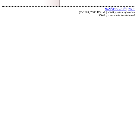
NÁVŠTEVNOSŤ
|
INZE
(C) 2004, 2005 DSL.sk | Všetky práva vyhradené
Všetky uvedené informácie sú b