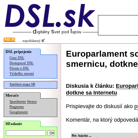
neprihlásený
Europarlament sc
DSL pripojenie
Ceny DSL
smernicu, dotkne
Dostupnosť DSL
Fórum o DSL
Výsledky meraní
Satelitná mapa SR
Diskusia k článku:
Europarl
dotkne sa Internetu
Merače
Speedmeter
Merania
Prispievajte do diskusií ako
p
Pingmeter
Googlemeter
Komentár, na ktorý odpovedá
Hľadanie
Re: kazda ...