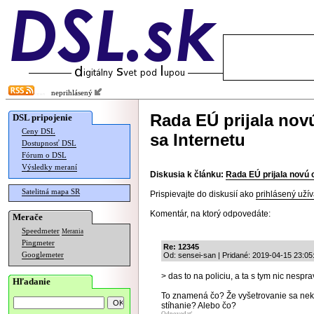
neprihlásený
Rada EÚ prijala nov
DSL pripojenie
Ceny DSL
sa Internetu
Dostupnosť DSL
Fórum o DSL
Výsledky meraní
Diskusia k článku:
Rada EÚ prijala novú 
Satelitná mapa SR
Prispievajte do diskusií ako
prihlásený užív
Komentár, na ktorý odpovedáte:
Merače
Speedmeter
Merania
Pingmeter
Re: 12345
Googlemeter
Od: sensei-san | Pridané: 2019-04-15 23:05
> das to na policiu, a ta s tym nic nesprav
Hľadanie
To znamená čo? Že vyšetrovanie sa nek
stíhanie? Alebo čo?