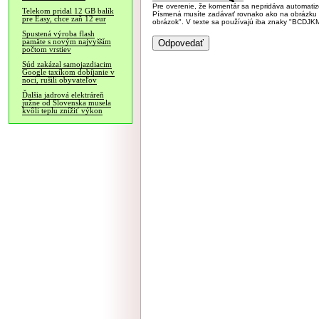
Pre overenie, že komentár sa nepridáva automatizov
Telekom pridal 12 GB balík
Písmená musíte zadávať rovnako ako na obrázku veľk
pre Easy, chce zaň 12 eur
obrázok". V texte sa používajú iba znaky "BC
Spustená výroba flash
pamäte s novým najvyšším
počtom vrstiev
Súd zakázal samojazdiacim
Google taxíkom dobíjanie v
noci, rušili obyvateľov
Ďalšia jadrová elektráreň
južne od Slovenska musela
kvôli teplu znížiť výkon