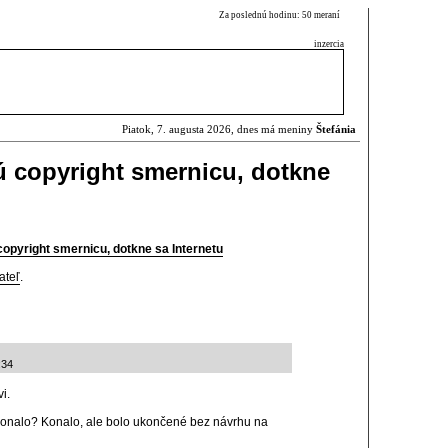
Za poslednú hodinu: 50 meraní
inzercia
Piatok, 7. augusta 2026, dnes má meniny
Štefánia
ú copyright smernicu, dotkne
copyright smernicu, dotkne sa Internetu
ateľ
.
:34
i.
onalo? Konalo, ale bolo ukončené bez návrhu na