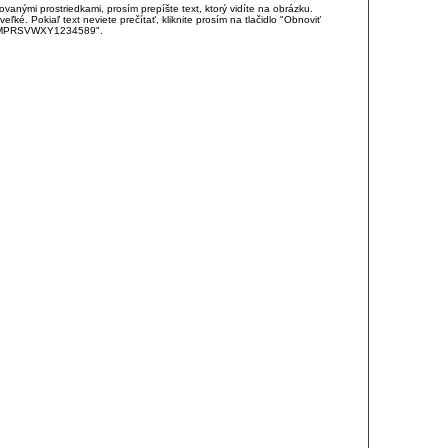
anými prostriedkami, prosím prepíšte text, ktorý vidíte na obrázku.
é. Pokiaľ text neviete prečítať, kliknite prosím na tlačidlo "Obnoviť
DJKMPRSVWXY1234589".