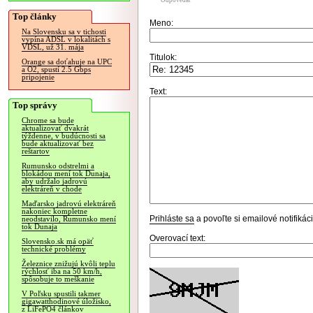
Odpovedať
Top články
Meno:
Na Slovensku sa v tichosti
vypína ADSL v lokalitách s
VDSL, už 31. mája
Titulok:
Orange sa doťahuje na UPC
a O2, spustí 2.5 Gbps
pripojenie
Text:
Top správy
Chrome sa bude
aktualizovať dvakrát
týždenne, v budúcnosti sa
bude aktualizovať bez
reštartov
Rumunsko odstrelmi a
blokádou mení tok Dunaja,
aby udržalo jadrovú
elektráreň v chode
Maďarsko jadrovú elektráreň
nakoniec kompletne
Prihláste sa
a povoľte si emailové notifiká
neodstavilo, Rumunsko mení
tok Dunaja
Overovací text:
Slovensko.sk má opäť
technické problémy
Železnice znižujú kvôli teplu
rýchlosť iba na 50 km/h,
spôsobuje to meškanie
V Poľsku spustili takmer
gigawatthodinové úložisko,
z LiFePO4 článkov