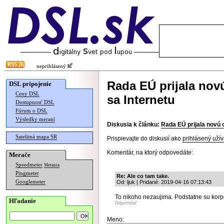
neprihlásený
Rada EÚ prijala nov
DSL pripojenie
Ceny DSL
sa Internetu
Dostupnosť DSL
Fórum o DSL
Výsledky meraní
Diskusia k článku:
Rada EÚ prijala novú 
Satelitná mapa SR
Prispievajte do diskusií ako
prihlásený užív
Komentár, na ktorý odpovedáte:
Merače
Speedmeter
Merania
Pingmeter
Re: Ale co tam take.
Googlemeter
Od: ljuk | Pridané: 2019-04-16 07:13:43
To nikoho nezaujima. Podstatne su korpor
Hľadanie
Odpovedať
Meno: