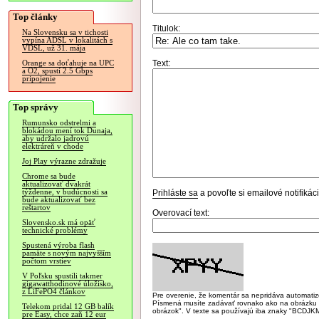
Top články
Titulok:
Na Slovensku sa v tichosti
vypína ADSL v lokalitách s
VDSL, už 31. mája
Text:
Orange sa doťahuje na UPC
a O2, spustí 2.5 Gbps
pripojenie
Top správy
Rumunsko odstrelmi a
blokádou mení tok Dunaja,
aby udržalo jadrovú
elektráreň v chode
Joj Play výrazne zdražuje
Chrome sa bude
aktualizovať dvakrát
týždenne, v budúcnosti sa
Prihláste sa
a povoľte si emailové notifiká
bude aktualizovať bez
reštartov
Overovací text:
Slovensko.sk má opäť
technické problémy
Spustená výroba flash
pamäte s novým najvyšším
počtom vrstiev
V Poľsku spustili takmer
gigawatthodinové úložisko,
z LiFePO4 článkov
Pre overenie, že komentár sa nepridáva automatizov
Písmená musíte zadávať rovnako ako na obrázku veľk
Telekom pridal 12 GB balík
obrázok". V texte sa používajú iba znaky "BC
pre Easy, chce zaň 12 eur