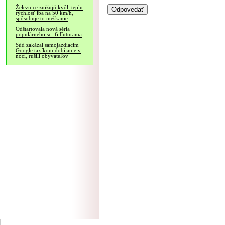
Železnice znižujú kvôli teplu
rýchlosť iba na 50 km/h,
spôsobuje to meškanie
Odštartovala nová séria
populárneho sci-fi Futurama
Súd zakázal samojazdiacim
Google taxíkom dobíjanie v
noci, rušili obyvateľov
NÁVŠTEVNOSŤ
|
INZE