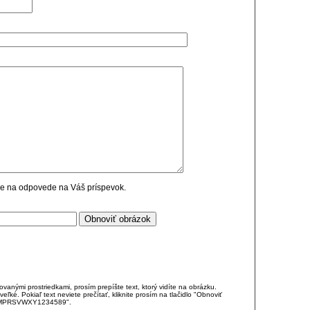
cie na odpovede na Váš príspevok.
anými prostriedkami, prosím prepíšte text, ktorý vidíte na obrázku.
é. Pokiaľ text neviete prečítať, kliknite prosím na tlačidlo "Obnoviť
DJKMPRSVWXY1234589".