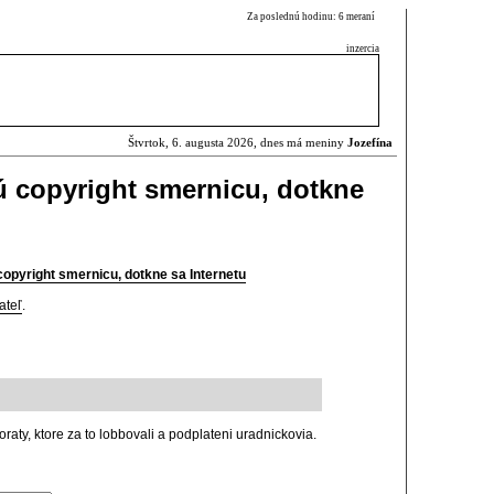
Za poslednú hodinu: 6 meraní
inzercia
Štvrtok, 6. augusta 2026, dnes má meniny
Jozefína
ú copyright smernicu, dotkne
copyright smernicu, dotkne sa Internetu
ateľ
.
aty, ktore za to lobbovali a podplateni uradnickovia.