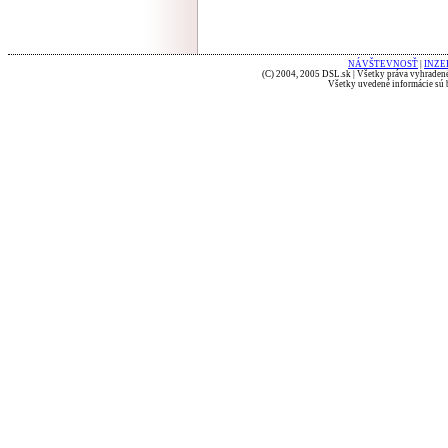
NÁVŠTEVNOSŤ
|
INZE
(C) 2004, 2005 DSL.sk | Všetky práva vyhradené
Všetky uvedené informácie sú b