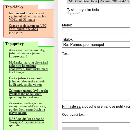
Od: Steve Blow Jobs | Pridané: 2019-04-16 
Top články
Ty si dobry trtko teda.
Na Slovensku sa v tichosti
Odpovedať
vypína ADSL v lokalitách s
VDSL, už 31. mája
Meno:
Orange sa doťahuje na UPC
a O2, spustí 2.5 Gbps
pripojenie
Titulok:
Top správy
Alza nasadila dve novinky,
jednu užitočnú a jednu
Text:
kontroverznú
Maďarsko jadrovú elektráreň
nakoniec kompletne
neodstavilo, Rumunsko mení
tok Dunaja
Ďalšia jadrová elektráreň
južne od Slovenska musela
kvôli teplu znížiť výkon
Železnice znižujú kvôli teplu
rýchlosť iba na 50 km/h,
spôsobuje to meškanie
Železnice predávajú dve
Prihláste sa
a povoľte si emailové notifiká
tretiny lístkov elektronicky,
po donútení cestujúcich na
takýto nákup
Overovací text:
NASA na diaľku na sonde
Voyager 2 úspešne znížila
spotrebu