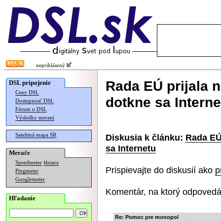
neprihlásený
Rada EÚ prijala 
DSL pripojenie
Ceny DSL
dotkne sa Interne
Dostupnosť DSL
Fórum o DSL
Výsledky meraní
Satelitná mapa SR
Diskusia k článku:
Rada EÚ 
sa Internetu
Merače
Speedmeter
Merania
Prispievajte do diskusií ako
p
Pingmeter
Googlemeter
Komentár, na ktorý odpovedá
Hľadanie
Re: Pomoc pre monopol