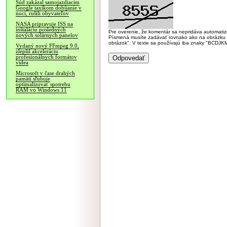
Súd zakázal samojazdiacim
Google taxíkom dobíjanie v
noci, rušili obyvateľov
NASA pripravuje ISS na
inštaláciu posledných
Pre overenie, že komentár sa nepridáva automatizov
nových solárnych panelov
Písmená musíte zadávať rovnako ako na obrázku veľk
obrázok". V texte sa používajú iba znaky "BC
Vydaný nový FFmpeg 9.0,
zlepšil akceleráciu
profesionálnych formátov
videa
Microsoft v čase drahých
pamätí sľubuje
optimalizovať spotrebu
RAM vo Windows 11