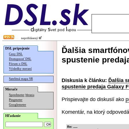
neprihlásený
Ďalšia smartfóno
DSL pripojenie
Ceny DSL
spustenie predaj
Dostupnosť DSL
Fórum o DSL
Výsledky meraní
Satelitná mapa SR
Diskusia k článku:
Ďalšia 
spustenie predaja Galaxy F
Merače
Speedmeter
Merania
Prispievajte do diskusií ako
p
Pingmeter
Googlemeter
Komentár, na ktorý odpovedá
Hľadanie
Re: .....