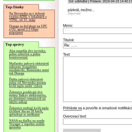
Od: sdbhdbd | Pridané: 2019-04-23 14:40:1
Top články
párkrát, možno...
Na Slovensku sa v tichosti
Odpovedať
vypína ADSL v lokalitách s
VDSL, už 31. mája
Meno:
Orange sa doťahuje na UPC
a O2, spustí 2.5 Gbps
pripojenie
Titulok:
Top správy
Alza nasadila dve novinky,
jednu užitočnú a jednu
Text:
kontroverznú
Maďarsko jadrovú elektráreň
nakoniec kompletne
neodstavilo, Rumunsko mení
tok Dunaja
Ďalšia jadrová elektráreň
južne od Slovenska musela
kvôli teplu znížiť výkon
Železnice predávajú dve
tretiny lístkov elektronicky,
po donútení cestujúcich na
takýto nákup
Prihláste sa
a povoľte si emailové notifiká
Železnice znižujú kvôli teplu
rýchlosť iba na 50 km/h,
spôsobuje to meškanie
Overovací text:
NASA na diaľku na sonde
Voyager 2 úspešne znížila
spotrebu