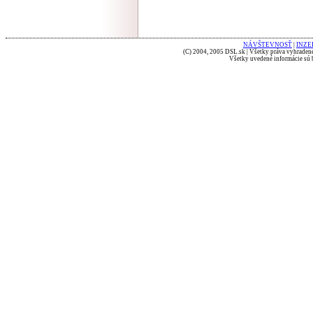
NÁVŠTEVNOSŤ
|
INZE
(C) 2004, 2005 DSL.sk | Všetky práva vyhradené
Všetky uvedené informácie sú b