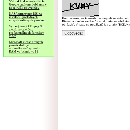
Súd zakázal samojazdiacim
Google taxíkom dobíjanie v
noci, rušili obyvateľov
NASA pripravuje ISS na
inštaláciu posledných
Pre overenie, že komentár sa nepridáva automatizov
nových solárnych panelov
Písmená musíte zadávať rovnako ako na obrázku veľk
obrázok". V texte sa používajú iba znaky "BC
Vydaný nový FFmpeg 9.0,
zlepšil akceleráciu
profesionálnych formátov
videa
Microsoft v čase drahých
pamätí sľubuje
optimalizovať spotrebu
RAM vo Windows 11